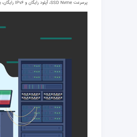
پرسرعت SSD Nvme، آپلود رایگان و IPv6 رایگان، به عنوان یک گزینه برتر برای