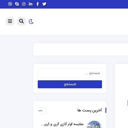
آخرین پست ها
مقایسه کولر گازی گری و کریر و ال جی و جنرال گلد و هایسنس و مدیا و اجنرال