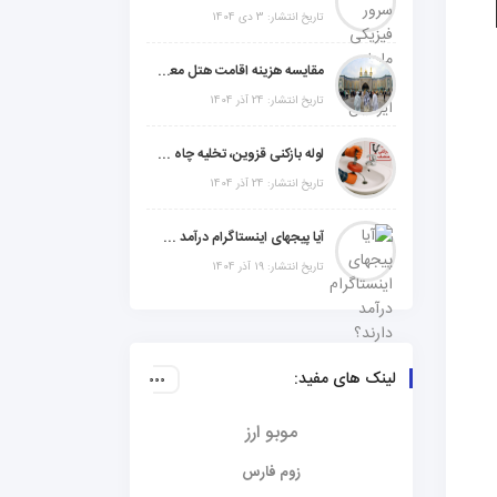
تاریخ انتشار: 3 دی 1404
مقایسه هزینه اقامت هتل معمولی، میان‌رده یا 5 ستاره در سفر زیارتی عراق
تاریخ انتشار: 24 آذر 1404
لوله بازکنی قزوین، تخلیه چاه و خدمات تخصصی لوله‌کشی و تشخیص ترکیدگی
تاریخ انتشار: 24 آذر 1404
آیا پیجهای اینستاگرام درآمد دارند؟ راز موفقیت با استراتژی هوشمندانه
تاریخ انتشار: 19 آذر 1404
لینک های مفید:
موبو ارز
زوم فارس