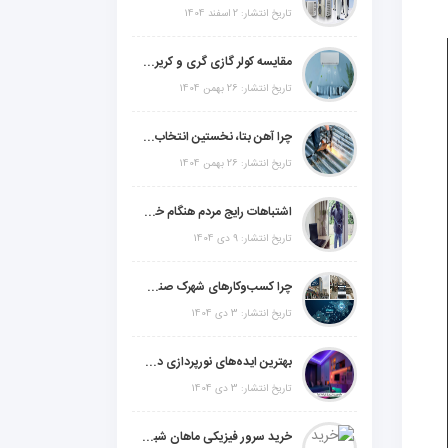
تاریخ انتشار: 2 اسفند 1404
مقایسه کولر گازی گری و کریر و ال جی و جنرال گلد و جنرال شکار و سامسونگ و یونیوا
تاریخ انتشار: 26 بهمن 1404
چرا آهن بتا، نخستین انتخاب برای گل میخ عرشه فولادی در ایران است؟
تاریخ انتشار: 26 بهمن 1404
اشتباهات رایج مردم هنگام خرید دزدگیر منزل
تاریخ انتشار: 9 دی 1404
چرا کسب‌وکارهای شهرک صنعتی چهاردانگه فوراً به طراحی سایت نیاز دارند؟
تاریخ انتشار: 3 دی 1404
بهترین ایده‌های نورپردازی دکوراتیو با ال ای دی برای منزل، فروشگاه و دفتر کار
تاریخ انتشار: 3 دی 1404
خرید سرور فیزیکی ماهان شبکه ایرانیان