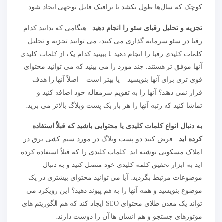
کوچک که سال‌ها طول بکشد تا ترافیک قابل توجهی ایجاد شود.
تجزیه و تحلیل رقبای سئو را انجام دهید
: هنگامی که بدانید کدام
رقبا در سئو سرمایه گذاری می کنند، می توانید تجزیه و تحلیل
کلمات کلیدی رقبا را انجام دهید تا ببینید کدام یک از کلمات کلیدی
آنها موفق تر هستند. چند مورد را می بینید که می توانید محتوای
قوی تری برای آنها بنویسید – یا بهتر است – اصلاً آنها را هدف
قرار نمی دهند؟ آنها را به تقویم سرمقاله خود اضافه کنید و
تماشا کنید که رتبه آنها را هر بار یک پست وبلاگ بالاتر می برید.
به دنبال انواع کلمات کلیدی یا محتوایی باشید که قبلاً استفاده
کرده اید
: فرض کنید دو پست وبلاگ در مورد سیم کشی برق در
املاک مسکونی نوشته اید. کلمات کلیدی را که قبلاً استفاده کرده
اید به ابزار تحقیق کلمه کلیدی خود متصل کنید و به دنبال
موضوعات مرتبط بگردید. آیا می توانید محتوای بیشتری در یک
موضوع بنویسید و همه آنها را به هم پیوند دهید؟ این رویکرد می
تواند یک معدن طلای محتوای SEO ایجاد کند که هم الگوریتم های
موتورهای جستجو و هم انسان ها آن را دوست دارند.