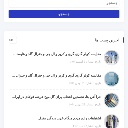
آخرین پست ها
مقایسه کولر گازی گری و کریر و ال جی و جنرال گلد و هایسنس و مدیا و اجنرال
تاریخ انتشار: 2 اسفند 1404
مقایسه کولر گازی گری و کریر و ال جی و جنرال گلد و جنرال شکار و سامسونگ و یونیوا
تاریخ انتشار: 26 بهمن 1404
چرا آهن بتا، نخستین انتخاب برای گل میخ عرشه فولادی در ایران است؟
تاریخ انتشار: 26 بهمن 1404
اشتباهات رایج مردم هنگام خرید دزدگیر منزل
تاریخ انتشار: 9 دی 1404