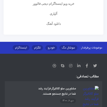
خرید ویو اینستاگرام دیجی فالوور
آلپاری
دانلود آهنگ
موضوعات پرطرفدار :
سوشال مگ
خودرو
تلگرام
اینستاگرام
ارز دیجیتال
آموزشی
مطالب تصادفی:
مشاورین سئو کاتالیزگر فرآیند رشد
شما در نتایج جستجو هستند.
دی 7, 1400