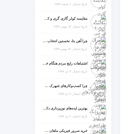
تاریخ انتشار: 2 اسفند 1404
مقایسه کولر گازی گری و کریر و ال جی و جنرال گلد و جنرال شکار و سامسونگ و یونیوا
تاریخ انتشار: 26 بهمن 1404
چرا آهن بتا، نخستین انتخاب برای گل میخ عرشه فولادی در ایران است؟
تاریخ انتشار: 26 بهمن 1404
اشتباهات رایج مردم هنگام خرید دزدگیر منزل
تاریخ انتشار: 9 دی 1404
چرا کسب‌وکارهای شهرک صنعتی چهاردانگه فوراً به طراحی سایت نیاز دارند؟
تاریخ انتشار: 3 دی 1404
بهترین ایده‌های نورپردازی دکوراتیو با ال ای دی برای منزل، فروشگاه و دفتر کار
تاریخ انتشار: 3 دی 1404
خرید سرور فیزیکی ماهان شبکه ایرانیان