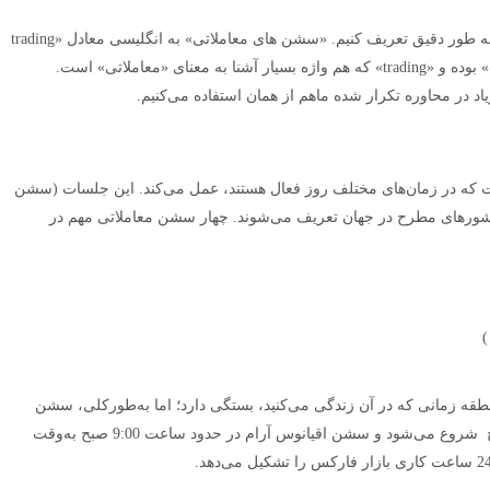
» را به طور دقیق تعریف کنیم. «سشن های معاملاتی» به انگلیسی معادل «trading
sessions» است. واژه « session» به معنای «جلسات» بوده و «trading» که هم واژه بسیار آشنا به معنای «معاملاتی» است.
د در محاوره تکرار شده ماهم از همان استفاده می‌کنیم.
 که در زمان‌های مختلف روز فعال هستند، عمل می‌کند. این جلسات (سشن
کشورهای مطرح در جهان تعریف می‌شوند. چهار سشن معاملاتی مهم در
)
طقه زمانی که در آن زندگی می‌کنید، بستگی دارد؛ اما به‌طورکلی، سشن
آسیایی( توکیو ) حدود ساعت 11:00 به‌وقت گرینویچ شروع می‌شود و سشن اقیانوس آرام در حدود ساعت 9:00 صبح به‌وقت