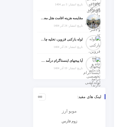
تاریخ انتشار: 3 دی 1404
مقایسه هزینه اقامت هتل معمولی، میان‌رده یا 5 ستاره در سفر زیارتی عراق
تاریخ انتشار: 24 آذر 1404
لوله بازکنی قزوین، تخلیه چاه و خدمات تخصصی لوله‌کشی و تشخیص ترکیدگی
تاریخ انتشار: 24 آذر 1404
آیا پیجهای اینستاگرام درآمد دارند؟ راز موفقیت با استراتژی هوشمندانه
تاریخ انتشار: 19 آذر 1404
لینک های مفید:
موبو ارز
زوم فارس