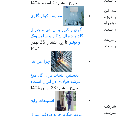
د است.
تاریخ انتشار: 2 اسفند 1404
د. این
مقایسه کولر گازی
ر حوزه
 همراه
 است.
گری و کریر و ال جی و جنرال
گلد و جنرال شکار و سامسونگ
ز مزیت
و یونیوا
تاریخ انتشار: 26 بهمن
 است.
1404
چرا آهن بتا،
نخستین انتخاب برای گل میخ
عرشه فولادی در ایران است؟
تاریخ انتشار: 26 بهمن 1404
اشتباهات رایج
ش دهید.شرکت
میرسد.
مردم هنگام خرید دزدگیر منزل