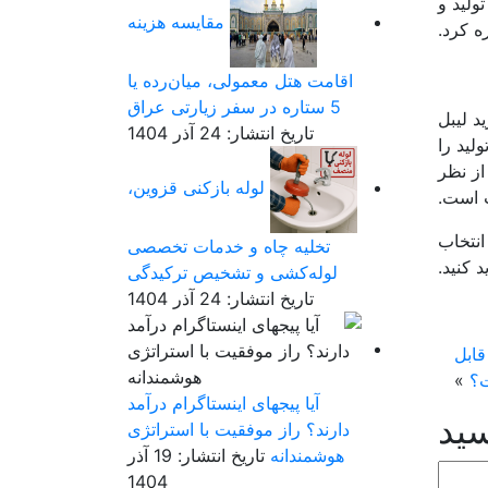
ولید و
مقایسه هزینه
ه کرد.
اقامت هتل معمولی، میان‌رده یا
5 ستاره در سفر زیارتی عراق
د لیبل
تاریخ انتشار: 24 آذر 1404
لید را
از نظر
لوله بازکنی قزوین،
 است.
انتخاب
تخلیه چاه و خدمات تخصصی
 کنید.
لوله‌کشی و تشخیص ترکیدگی
تاریخ انتشار: 24 آذر 1404
قابل
؟
»
آیا پیجهای اینستاگرام درآمد
سید
دارند؟ راز موفقیت با استراتژی
هوشمندانه
تاریخ انتشار: 19 آذر
1404