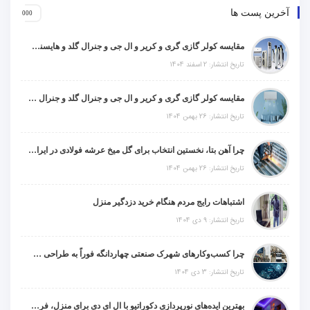
آخرین پست ها
مقایسه کولر گازی گری و کریر و ال جی و جنرال گلد و هایسنس و مدیا و اجنرال
تاریخ انتشار: 2 اسفند 1404
مقایسه کولر گازی گری و کریر و ال جی و جنرال گلد و جنرال شکار و سامسونگ و یونیوا
تاریخ انتشار: 26 بهمن 1404
چرا آهن بتا، نخستین انتخاب برای گل میخ عرشه فولادی در ایران است؟
تاریخ انتشار: 26 بهمن 1404
اشتباهات رایج مردم هنگام خرید دزدگیر منزل
تاریخ انتشار: 9 دی 1404
چرا کسب‌وکارهای شهرک صنعتی چهاردانگه فوراً به طراحی سایت نیاز دارند؟
تاریخ انتشار: 3 دی 1404
بهترین ایده‌های نورپردازی دکوراتیو با ال ای دی برای منزل، فروشگاه و دفتر کار