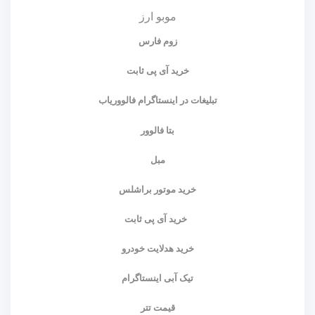
موبو ارز
زوم فارس
خرید آی پی ثابت
تبلیغات در اینستاگرام فالووریاب
بتا فالوور
مبل
خرید موتور براشلس
خرید آی پی ثابت
خرید هدلایت خودرو
تیک آبی اینستاگرام
قیمت تتر