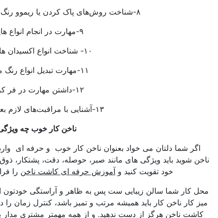
۸-شناخت روش‌های پاک کردن یا ریموو رنگ مو (دکوپاژ)
۹-مهارت در انجام انواع هایلایت و بلیاژ
۱۰- شناخت انواع اکسیدان ها و کاربد آنها
۱۱-مهارت تبدیل انواع رنگ مو به یکدیگر
۱۲-داشتن مهارت در فر کردن دائم مو
۱۳-آشنایی با مراقبت‌های لازم بعد از رنگ مو
ناخن کار خوب چه ویژگی هایی دارد؟
ا دلتان می خواد بعنوان ناخن کار خوب و حرفه ای وارد عرصه کار
 باید ویژگی های مانند صبر، حوصله، دقت، پشتکار، ذوق هنری را در
خود تقویت کنید و
آموزش حرفه ای کاشت ناخن
را فراموش نکنید.
شما سالن زیبایی ست پس به ظاهر و آراستگی خودتون اهمیت دهید،
اخن کار باید همیشه مرتب و تمیز باشد، کنترل زمان را در حین انجام
خن هرگز از دست ندهید. و از همه مهمتر مشتری مدار باشید. درآمد