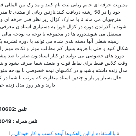
رفه ای خانم ربانی ثبت نام کنند و مدارک بین المللی فنی حرفه ای
خود را در 58 رشته دریافت کنند.نازنین ربانی از مبتدی تا مدرسی در کنار
ویان می ماند تا با مدارک کژال زیر نظر فنی حرفه ای وارد بازار کار
 گذراندن دوره در کژال فورا به دستیاری استادان معرفی می شوید و
 می شوید.دوره ها در مجموعه با توجه به بودجه مالی افراد و پیش
نه شغلی آنها دسته بندی شده می توانید با دوره فشرده یک روزه رفع
د و حتی با هزینه بسیار کم مطالب موثر و نکات مهم را یاد بگیرید.با
ای خصوصی می توانید در کنار استادتون صفر تا صد پیشرفت کنید.و
س فقط برای نقاط قوت و ضعف شما صرف بشود و بتوانید هر روز
ه داشته باشید.و در کلاسهای نیمه خصوصی با بودجه متوسط در عین
سیار پر بار و چندین استاد متفاوت که مرتب با شما در کلاس حضور
دارند و هر روز مدل زنده خواهید داشت.
تلفن
:22010692 – 021
تلفن همراه
: 09125080049
 استفاده از این راهکارها آینده کسب و کار خودتان را