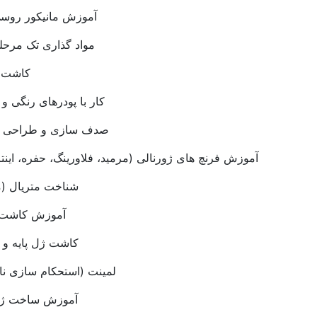
آموزش مانیکور روسی با دستگاه
مواد گذاری تک مرحله ای با پودر
کاشت بی بی بومر
کار با پودرهای رنگی و گل برجسته
صدف سازی و طراحی ناخن با پودر
آموزش فرنچ های ژورنالی (مرمید، فلاورینگ، حفره، اینتریور دیزاین)
شناخت متریال (محتوای) ژل
آموزش کاشت ناخن با ژل
کاشت ژل پایه و ترمیم با ژل
لمینت (استحکام سازی ناخن طبیعی)
آموزش ساخت ژل و پلی ژل