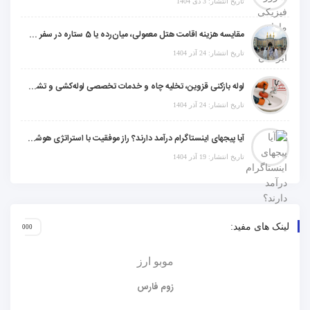
تاریخ انتشار: 3 دی 1404
مقایسه هزینه اقامت هتل معمولی، میان‌رده یا 5 ستاره در سفر زیارتی عراق
تاریخ انتشار: 24 آذر 1404
لوله بازکنی قزوین، تخلیه چاه و خدمات تخصصی لوله‌کشی و تشخیص ترکیدگی
تاریخ انتشار: 24 آذر 1404
آیا پیجهای اینستاگرام درآمد دارند؟ راز موفقیت با استراتژی هوشمندانه
تاریخ انتشار: 19 آذر 1404
لینک های مفید:
موبو ارز
زوم فارس