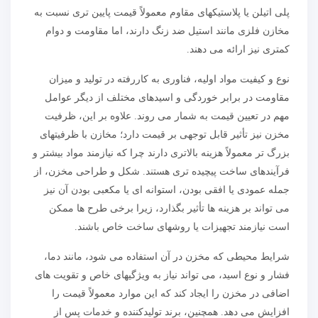
پلی اتیلن یا پلاستیکهای مقاوم معمولاً قیمت پایین تری نسبت به
مخازن فلزی مانند استیل ضد زنگ دارند، اما مقاومت و دوام
کمتری نیز ارائه می دهند.
نوع و کیفیت مواد اولیه، فناوری به کاررفته در تولید و میزان
مقاومت در برابر خوردگی و اسیدهای مختلف از دیگر عوامل
مهم در تعیین قیمت به شمار می روند. علاوه بر این، ظرفیت
مخزن نیز تأثیر قابل توجهی بر قیمت دارد؛ مخازن با ظرفیتهای
بزرگ تر معمولاً هزینه بالاتری دارند چرا که نیازمند مواد بیشتر و
فرآیندهای ساخت پیچیده تری هستند. شکل و طراحی مخزن، از
جمله عمودی یا افقی بودن، استوانه ای یا مکعبی بودن آن نیز
می تواند بر هزینه ها تأثیر بگذارد، زیرا برخی طرح ها ممکن
است نیازمند تجهیزات یا روشهای ساخت خاص باشند.
شرایط محیطی که مخزن در آن استفاده می شود، مانند دما،
فشار و نوع اسید، می تواند نیاز به ویژگیهای خاص و تقویت های
اضافی در مخزن را ایجاد کند که این موارد معمولاً قیمت را
افزایش می دهد. همچنین، برند تولیدکننده و خدمات پس از