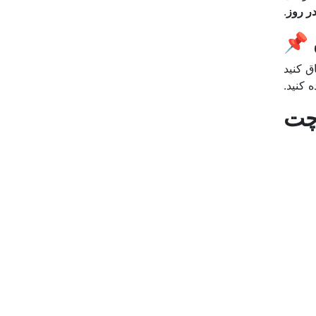
در روز
.
 📌
ق کنید
 کنید.
چت