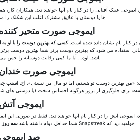
، ایموجی عینک آفتابی را در کنار نام آنها خواهید دید. همکاران کار، ه
ها یا دوستان با علایق مشترک اغلب این شکلک را می 
ایموجی صورت متحیر کننده
 در کنار نام نشان داده شده است.
کسی که بهترین دوست را با او به 
مانی استفاده می شود که بهترین دوست برتر شما بهترین دوست برتر آن
باشد. اوه… آیا ما کمی رقابت دوستانه را حس می
ایموجی صورت خندان
«من بهترین دوست تو هستم، اما تو مال من نیستی». آخ.
اسنپ ​​چت
است
برای جلوگیری از بروز هرگونه احساس سخت (یا دوستی های شک
ایموجی آتش
اربر دیگری درگیر Snapstreak باشید، ایموجی آتش را در کنار نام آنها خواهید دید. فقط در صورتی این 
خواهید دید که Snapstreak شما حداقل دوام داشته باشد
سه روز م
صد ایموجی