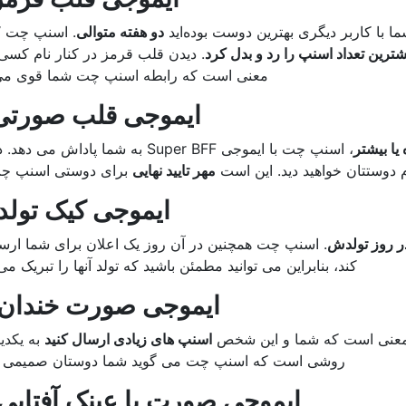
 با کاربر دیگری بهترین دوست بوده‌اید
دو هفته متوالی
. اسنپ ​​چت “
شترین تعداد اسنپ را رد و بدل کرد
. دیدن قلب قرمز در کنار نام کسی 
معنی است که رابطه اسنپ چت شما قوی می
ایموجی قلب صورت
 یا بیشتر
، اسنپ چت با ایموجی Super BFF به شما پاداش می
م دوستتان خواهید دید. این است
مهر تایید نهایی
برای دوستی اسنپ چ
ایموجی کیک تولد
ر روز تولدش
. اسنپ ​​چت همچنین در آن روز یک اعلان برای شما ار
کند، بنابراین می توانید مطمئن باشید که تولد آنها را تبریک می
ایموجی صورت خندان
 معنی است که شما و این شخص
اسنپ ​​های زیادی ارسال کنید
به یکدیگ
روشی است که اسنپ چت می گوید شما دوستان صمیمی ه
ایموجی صورت با عینک آفتابی