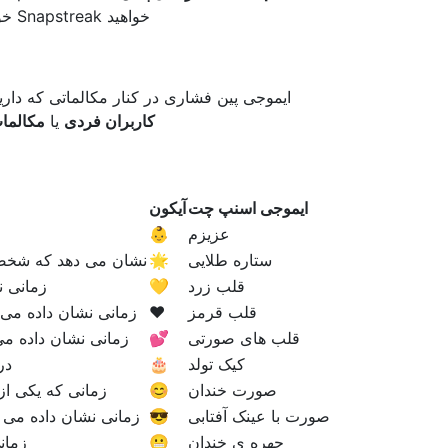
خواهید Snapstreak خود را ادامه دهید، باید با یکدیگر Snapchat داشته باشید
ایموجی پین فشاری در کنار مکالماتی که دار
کاربران فردی
یا
مکالما
ایموجی اسنپ چت
آیکون
عزیزم
👶
ستاره طلایی
🌟
نشان می دهد که شخصی در 24 ساعت گذشته Snap شما را دوبا
قلب زرد
💛
زمانی ن
قلب قرمز
❤️
زمانی نشان داده می شود که برای 2 هفته متوالی با
قلب های صورتی
💕
زمانی نشان داده می شود که برای 2 ماه متوالی
کیک تولد
🎂
در
صورت خندان
😊
زمانی که یکی از 
صورت با عینک آفتابی
😎
زمانی نشان داده می 
چهره ی خندان
😬
زمان