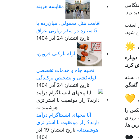
هنگامی
مقایسه هزینه
د دید.
اقامت هتل معمولی، میان‌رده یا
ر اسنپ
5 ستاره در سفر زیارتی عراق
 شود.
تاریخ انتشار: 24 آذر 1404
 🌟
لوله بازکنی قزوین،
گذشته دوباره
 کرد
.
تخلیه چاه و خدمات تخصصی
. بسته
لوله‌کشی و تشخیص ترکیدگی
گفتگو
.
تاریخ انتشار: 24 آذر 1404
 💛
کس را
آیا پیجهای اینستاگرام درآمد
ب زردی
دارند؟ راز موفقیت با استراتژی
رین ها
.
هوشمندانه
تاریخ انتشار: 19 آذر
 ❤️
1404