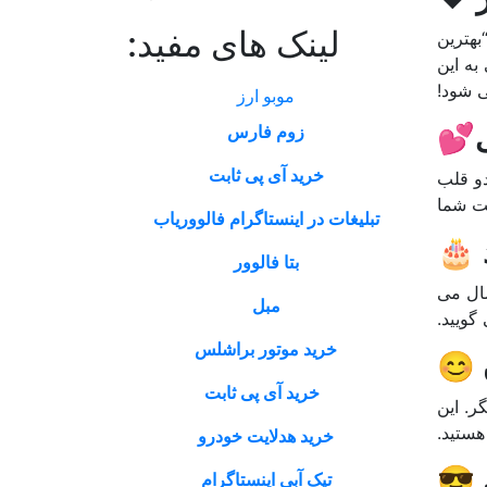
لینک های مفید:
بهترین
به این
 شود!
موبو ارز
ی💕
زوم فارس
خرید آی پی ثابت
 دهد. دو قلب
ت شما
تبلیغات در اینستاگرام فالووریاب
 🎂
بتا فالوور
سال می
مبل
 گویید.
خرید موتور براشلس
 😊
خرید آی پی ثابت
ر. این
ستید.
خرید هدلایت خودرو
 😎
تیک آبی اینستاگرام