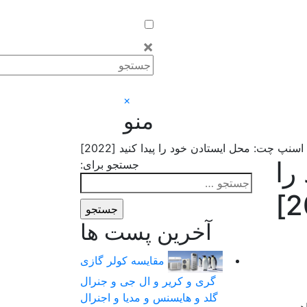
×
×
منو
پ چت: محل ایستادن خود را پیدا کنید [2022]
را
جستجو برای:
آخرین پست ها
مقایسه کولر گازی
گری و کریر و ال جی و جنرال
گلد و هایسنس و مدیا و اجنرال