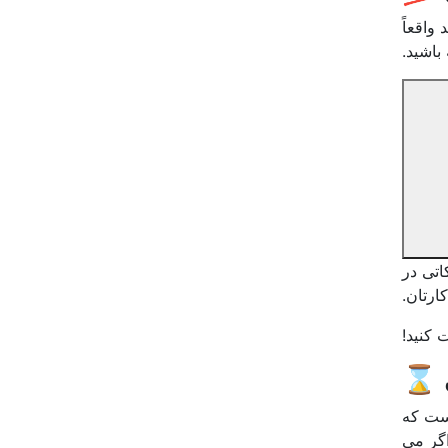
واقعاً
اشید.
اتی در
ارتان.
 کنید!
 ⌛
ست که
 اگر می