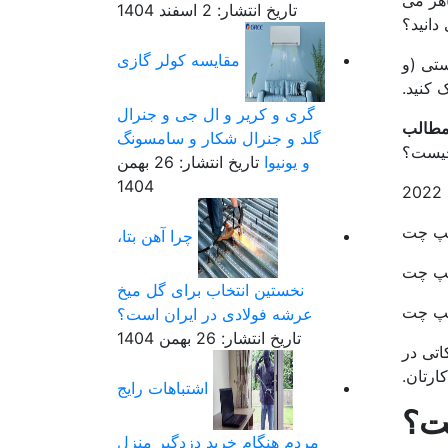
اهر می
تاریخ انتشار: 2 اسفند 1404
دانید؟
مقایسه کولر گازی
ستی (و
 کنید.
گری و کریر و ال جی و جنرال
طالب
گلد و جنرال شکار و سامسونگ
چیست؟
و یونیوا
تاریخ انتشار: 26 بهمن
1404
نپ چت
چرا آهن بتا،
نپ چت
نخستین انتخاب برای گل میخ
نپ چت
عرشه فولادی در ایران است؟
تاریخ انتشار: 26 بهمن 1404
اتی در
ارتان.
اشتباهات رایج
ت؟
مردم هنگام خرید دزدگیر منزل