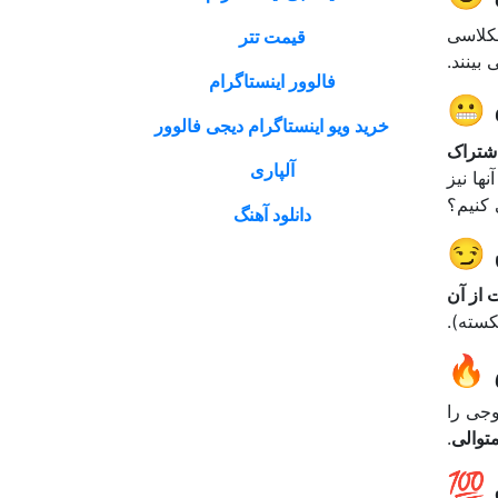
مکلاسی
قیمت تتر
بینند.
فالوور اینستاگرام
 😬
خرید ویو اینستاگرام دیجی فالوور
اشتراک
آلپاری
ها نیز
 کنیم؟
دانلود آهنگ
 😏
 از آن
سته).
 🔥
ایموجی را
توالی
.
 💯