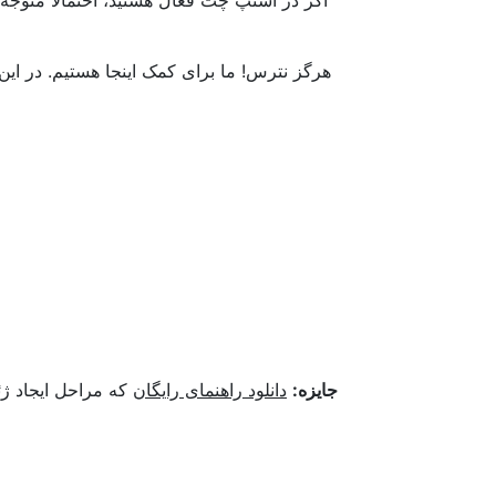
اگر در اسنپ چت فعال هستید، احتمالا متوجه
هرگز نترس! ما برای کمک اینجا هستیم. در ای
جایزه:
دانلود راهنمای رایگان
که مراحل ایجاد ژئ