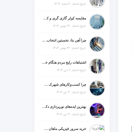
تاریخ انتشار: 2 اسفند 1404
مقایسه کولر گازی گری و کریر و ال جی و جنرال گلد و جنرال شکار و سامسونگ و یونیوا
تاریخ انتشار: 26 بهمن 1404
چرا آهن بتا، نخستین انتخاب برای گل میخ عرشه فولادی در ایران است؟
تاریخ انتشار: 26 بهمن 1404
اشتباهات رایج مردم هنگام خرید دزدگیر منزل
تاریخ انتشار: 9 دی 1404
چرا کسب‌وکارهای شهرک صنعتی چهاردانگه فوراً به طراحی سایت نیاز دارند؟
تاریخ انتشار: 3 دی 1404
بهترین ایده‌های نورپردازی دکوراتیو با ال ای دی برای منزل، فروشگاه و دفتر کار
تاریخ انتشار: 3 دی 1404
خرید سرور فیزیکی ماهان شبکه ایرانیان