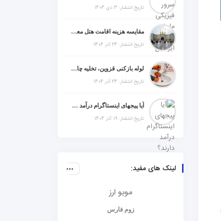
تاریخ انتشار: 3 دی 1404
مقایسه هزینه اقامت هتل معمولی، میان‌رده یا 5 ستاره در سفر زیارتی عراق
تاریخ انتشار: 24 آذر 1404
لوله بازکنی قزوین، تخلیه چاه و خدمات تخصصی لوله‌کشی و تشخیص ترکیدگی
تاریخ انتشار: 24 آذر 1404
آیا پیجهای اینستاگرام درآمد دارند؟ راز موفقیت با استراتژی هوشمندانه
تاریخ انتشار: 19 آذر 1404
لینک های مفید:
موبو ارز
زوم فارس