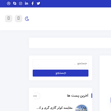
آخرین پست ها
مقایسه کولر گازی گری و کریر و ال جی و جنرال گلد و هایسنس و مدیا و اجنرال