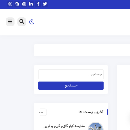
آخرین پست ها
مقایسه کولر گازی گری و کریر و ال جی و جنرال گلد و هایسنس و مدیا و اجنرال