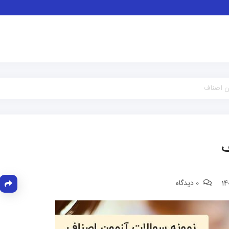
ن اصناف
ف
0 دیدگاه