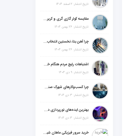
تاریخ انتشار: 2 اسفند 1404
مقایسه کولر گازی گری و کریر و ال جی و جنرال گلد و جنرال شکار و سامسونگ و یونیوا
تاریخ انتشار: 26 بهمن 1404
چرا آهن بتا، نخستین انتخاب برای گل میخ عرشه فولادی در ایران است؟
تاریخ انتشار: 26 بهمن 1404
اشتباهات رایج مردم هنگام خرید دزدگیر منزل
تاریخ انتشار: 9 دی 1404
چرا کسب‌وکارهای شهرک صنعتی چهاردانگه فوراً به طراحی سایت نیاز دارند؟
تاریخ انتشار: 3 دی 1404
بهترین ایده‌های نورپردازی دکوراتیو با ال ای دی برای منزل، فروشگاه و دفتر کار
تاریخ انتشار: 3 دی 1404
خرید سرور فیزیکی ماهان شبکه ایرانیان