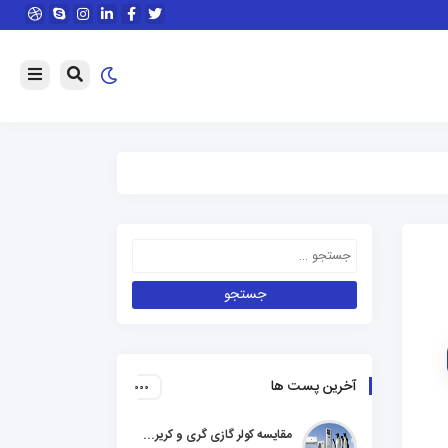
آخرین پست ها
مقایسه کولر گازی گری و کریر و ال جی و جنرال گلد و هایسنس و مدیا و اجنرال