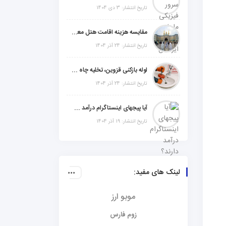
تاریخ انتشار: 3 دی 1404
مقایسه هزینه اقامت هتل معمولی، میان‌رده یا 5 ستاره در سفر زیارتی عراق
تاریخ انتشار: 24 آذر 1404
لوله بازکنی قزوین، تخلیه چاه و خدمات تخصصی لوله‌کشی و تشخیص ترکیدگی
تاریخ انتشار: 24 آذر 1404
آیا پیجهای اینستاگرام درآمد دارند؟ راز موفقیت با استراتژی هوشمندانه
تاریخ انتشار: 19 آذر 1404
لینک های مفید:
موبو ارز
زوم فارس