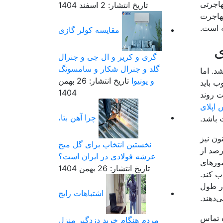
هاجرتی
تاریخ انتشار: 2 اسفند 1404
مهاجرت
ه است.
مقایسه کولر گازی
ی
گری و کریر و ال جی و جنرال
گلد و جنرال شکار و سامسونگ
د. اما
و یونیوا
تاریخ انتشار: 26 بهمن
ب باید
1404
ت روند
اپلای
چرا آهن بتا،
 باشد.
ون نیز
نخستین انتخاب برای گل میخ
پرونده مهاجرتی موفق را در کارنامه کاری خود ثبت کند. طبق آمار، بیشتر از 76 درصد از
عرشه فولادی در ایران است؟
شورهای
تاریخ انتشار: 26 بهمن 1404
ب کند.
ی می‌باشند. آنها خدمات 24 ساعته را در طول
اشتباهات رایج
‌دهند.
 کوچه شیرین، پلاک ۱۰۰, واحد ۴۰۱ و شماره تماس
مردم هنگام خرید دزدگیر منزل