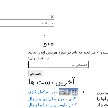
×
×
منو
ده > هر آنچه که باید در مورد هرمس اپلای بدانید
جستجو برای:
آخرین پست ها
مقایسه کولر گازی
یت‌تری
نها را
گری و کریر و ال جی و جنرال
د و از
گلد و هایسنس و مدیا و اجنرال