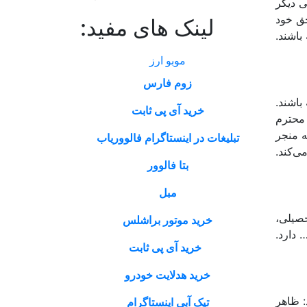
ی دیگر
حق خود
لینک های مفید:
باشند.
موبو ارز
زوم فارس
باشند.
خرید آی پی ثابت
 محترم
ه منجر
تبلیغات در اینستاگرام فالووریاب
ی‌کند.
بتا فالوور
مبل
 تحصیلی،
خرید موتور براشلس
 دارد.
خرید آی پی ثابت
خرید هدلایت خودرو
: ظاهر
تیک آبی اینستاگرام