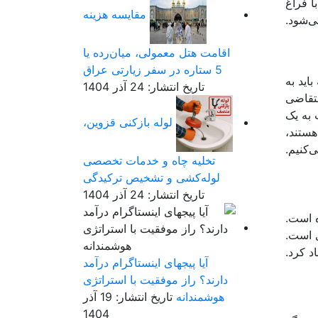
ا فراغ
مقایسه هزینه
ی‌شود.
اقامت هتل معمولی، میان‌رده یا
5 ستاره در سفر زیارتی عراق
اید به
تاریخ انتشار: 24 آذر 1404
متقاضی
 به یک
لوله بازکنی قزوین،
هستند،
‌کنیم.
تخلیه چاه و خدمات تخصصی
لوله‌کشی و تشخیص ترکیدگی
تاریخ انتشار: 24 آذر 1404
ه است.
ی است.
د کرد.
آیا پیجهای اینستاگرام درآمد
دارند؟ راز موفقیت با استراتژی
هوشمندانه
تاریخ انتشار: 19 آذر
1404