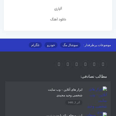
آلپاری
دانلود آهنگ
موضوعات پرطرفدار :
سوشال مگ
خودرو
تلگرام
اینستاگرام
ارز دیجیتال
آموزشی
مطالب تصادفی:
ابزار های آنلاین – وب سایت
شخصی وحید مجیدی
آذر 3, 1400
لیزر موهای زائد با مدرن ترین