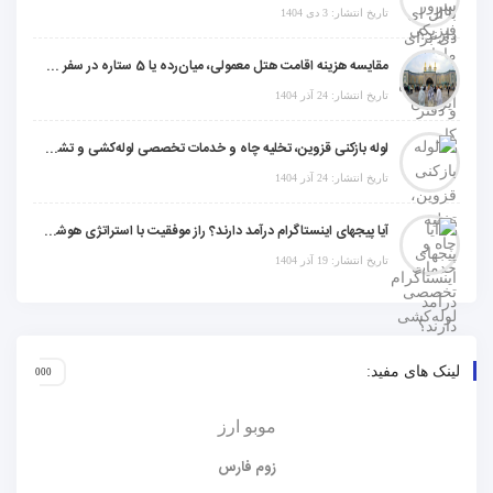
تاریخ انتشار: 3 دی 1404
مقایسه هزینه اقامت هتل معمولی، میان‌رده یا 5 ستاره در سفر زیارتی عراق
تاریخ انتشار: 24 آذر 1404
لوله بازکنی قزوین، تخلیه چاه و خدمات تخصصی لوله‌کشی و تشخیص ترکیدگی
تاریخ انتشار: 24 آذر 1404
آیا پیجهای اینستاگرام درآمد دارند؟ راز موفقیت با استراتژی هوشمندانه
تاریخ انتشار: 19 آذر 1404
لینک های مفید:
موبو ارز
زوم فارس