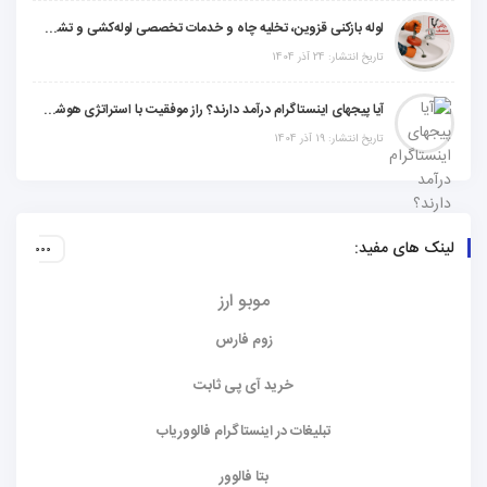
لوله بازکنی قزوین، تخلیه چاه و خدمات تخصصی لوله‌کشی و تشخیص ترکیدگی
تاریخ انتشار: 24 آذر 1404
آیا پیجهای اینستاگرام درآمد دارند؟ راز موفقیت با استراتژی هوشمندانه
تاریخ انتشار: 19 آذر 1404
لینک های مفید:
موبو ارز
زوم فارس
خرید آی پی ثابت
تبلیغات در اینستاگرام فالووریاب
بتا فالوور