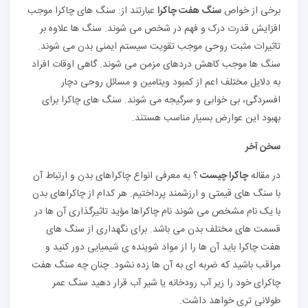
برخی از خواص
سنگ هفت چاکرا
عبارتند از: سنگ های چاکرا موجب
افزایش قدرت درک و فهم در شخص می شوند. سنگ ها علاوه بر
تاثیرات مثبت روحی موجب تقویت سیستم ایمنی بدن می شوند.
سنگ ها موجب کاهش دردهای مزمن می شوند. گاهی اوقات افراد
به دلایل مختلف اعم از کمبود ویتامین و مسائل روحی دچار
افسردگی، بی خوابی و سرگیجه می شوند. سنگ های چاکرا برای
بهبود این عوارض بسیار مناسب هستند.
سخن آخر
در مقاله
چاکرا چیست
؟ به معرفی انواع چاکراهای بدن و ارتباط آن
با سنگ های قیمتی و ارزشمند پرداختیم. هر کدام از چاکراهای بدن
با یک نام مشخص می شوند نام چاکراها مؤید تاثیرگذاری آن ها در
قسمت های مختلف بدن می باشد. برای نگهداری از سنگ های
هفت چاکرا باید آن ها را از مواد شوینده ی شیمیایی دور کنید و
مراقب باشید که ضربه ای به آن ها زده نشود. چنان چه سنگ هفت
چاکرای خود را زیر آب رودخانه یا شیر آب قرار دهید سنگ عمر
طولانی تری خواهد داشت.