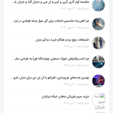
مقایسه کولر گازی گری و کریر و ال جی و جنرال گلد و جنرال شکار و سامسونگ و یونیوا
تاریخ انتشار: 26 بهمن 1404
چرا آهن بتا، نخستین انتخاب برای گل میخ عرشه فولادی در ایران است؟
تاریخ انتشار: 26 بهمن 1404
اشتباهات رایج مردم هنگام خرید دزدگیر منزل
تاریخ انتشار: 9 دی 1404
چرا کسب‌وکارهای شهرک صنعتی چهاردانگه فوراً به طراحی سایت نیاز دارند؟
تاریخ انتشار: 3 دی 1404
بهترین ایده‌های نورپردازی دکوراتیو با ال ای دی برای منزل، فروشگاه و دفتر کار
تاریخ انتشار: 3 دی 1404
خرید سرور فیزیکی ماهان شبکه ایرانیان
تاریخ انتشار: 3 دی 1404