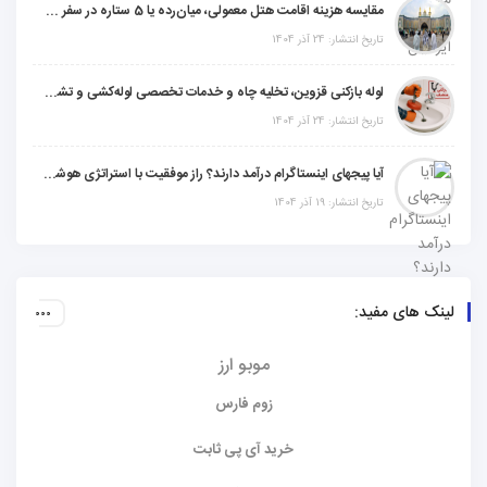
مقایسه هزینه اقامت هتل معمولی، میان‌رده یا 5 ستاره در سفر زیارتی عراق
تاریخ انتشار: 24 آذر 1404
لوله بازکنی قزوین، تخلیه چاه و خدمات تخصصی لوله‌کشی و تشخیص ترکیدگی
تاریخ انتشار: 24 آذر 1404
آیا پیجهای اینستاگرام درآمد دارند؟ راز موفقیت با استراتژی هوشمندانه
تاریخ انتشار: 19 آذر 1404
لینک های مفید:
موبو ارز
زوم فارس
خرید آی پی ثابت