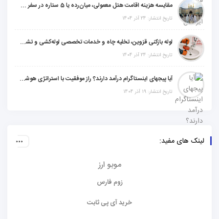
مقایسه هزینه اقامت هتل معمولی، میان‌رده یا 5 ستاره در سفر زیارتی عراق
تاریخ انتشار: 24 آذر 1404
لوله بازکنی قزوین، تخلیه چاه و خدمات تخصصی لوله‌کشی و تشخیص ترکیدگی
تاریخ انتشار: 24 آذر 1404
آیا پیجهای اینستاگرام درآمد دارند؟ راز موفقیت با استراتژی هوشمندانه
تاریخ انتشار: 19 آذر 1404
لینک های مفید:
موبو ارز
زوم فارس
خرید آی پی ثابت