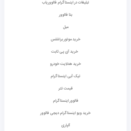
تبلیغات در اینستاگرام فالووریاب
بتا فالوور
مبل
خرید موتور براشلس
خرید آی پی ثابت
خرید هدلایت خودرو
تیک آبی اینستاگرام
قیمت تتر
فالوور اینستاگرام
خرید ویو اینستاگرام دیجی فالوور
آلپاری