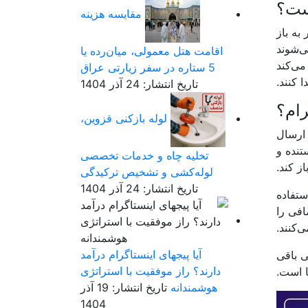
یست؟
مقایسه هزینه
به باز
ی‌شوند
اقامت هتل معمولی، میان‌رده یا
می‌کند
5 ستاره در سفر زیارتی عراق
 کنند.
تاریخ انتشار: 24 آذر 1404
رام؟
لوله بازکنی قزوین،
یامی ارسال
تنده و
تخلیه چاه و خدمات تخصصی
ز کند.
لوله‌کشی و تشخیص ترکیدگی
تاریخ انتشار: 24 آذر 1404
ستفاده
افی را
‌کنند.
آیا پیجهای اینستاگرام درآمد
 باقی
دارند؟ راز موفقیت با استراتژی
ا است.
هوشمندانه
تاریخ انتشار: 19 آذر
1404