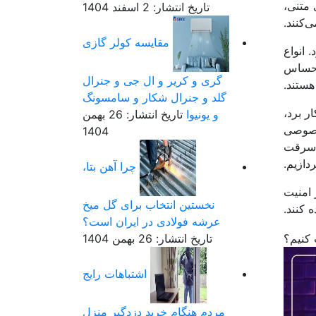
 متنی،
تاریخ انتشار: 2 اسفند 1404
‌کنند.
مقایسه کولر گازی
 انواع
ت حساس
گری و کریر و ال جی و جنرال
ستند.
گلد و جنرال شکار و سامسونگ
ر برد،
و یونیوا
تاریخ انتشار: 26 بهمن
 خصوصی
1404
ز سرقت
دازیم.
چرا آهن بتا،
 امنیت
نخستین انتخاب برای گل میخ
کنند.
عرشه فولادی در ایران است؟
تاریخ انتشار: 26 بهمن 1404
اشتباهات رایج
مردم هنگام خرید دزدگیر منزل