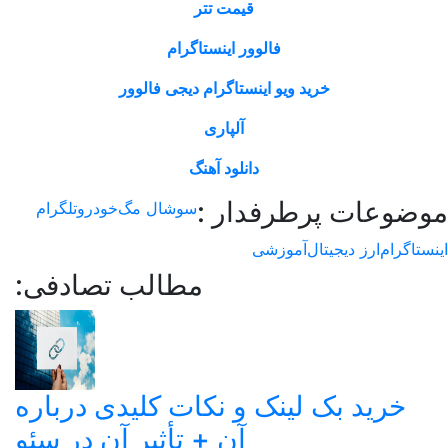
قیمت تتر
فالوور اینستاگرام
خرید ویو اینستاگرام دیجی فالوور
آلپاری
دانلود آهنگ
وعات پرطرفدار :
سوشال مگ
خودرو
تلگرام
اگرام
ارز دیجیتال
آموزشی
مطالب تصادفی:
خرید بک لینک و نکات کلیدی درباره
آن + تأثیر آن در سئو