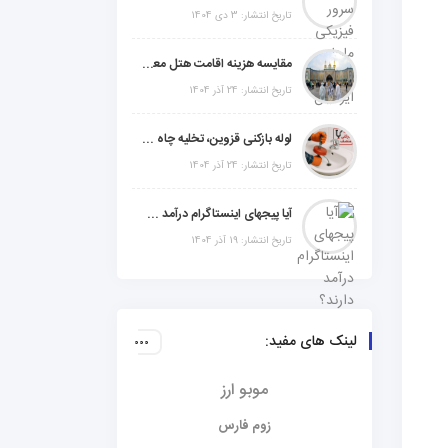
تاریخ انتشار: 3 دی 1404
مقایسه هزینه اقامت هتل معمولی، میان‌رده یا 5 ستاره در سفر زیارتی عراق
تاریخ انتشار: 24 آذر 1404
لوله بازکنی قزوین، تخلیه چاه و خدمات تخصصی لوله‌کشی و تشخیص ترکیدگی
تاریخ انتشار: 24 آذر 1404
آیا پیجهای اینستاگرام درآمد دارند؟ راز موفقیت با استراتژی هوشمندانه
تاریخ انتشار: 19 آذر 1404
لینک های مفید:
موبو ارز
زوم فارس