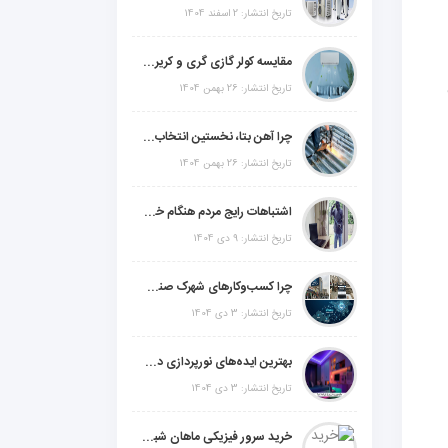
تاریخ انتشار: 2 اسفند 1404
مقایسه کولر گازی گری و کریر و ال جی و جنرال گلد و جنرال شکار و سامسونگ و یونیوا
تاریخ انتشار: 26 بهمن 1404
چرا آهن بتا، نخستین انتخاب برای گل میخ عرشه فولادی در ایران است؟
تاریخ انتشار: 26 بهمن 1404
اشتباهات رایج مردم هنگام خرید دزدگیر منزل
تاریخ انتشار: 9 دی 1404
چرا کسب‌وکارهای شهرک صنعتی چهاردانگه فوراً به طراحی سایت نیاز دارند؟
تاریخ انتشار: 3 دی 1404
بهترین ایده‌های نورپردازی دکوراتیو با ال ای دی برای منزل، فروشگاه و دفتر کار
تاریخ انتشار: 3 دی 1404
خرید سرور فیزیکی ماهان شبکه ایرانیان