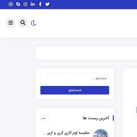
آخرین پست ها
مقایسه کولر گازی گری و کریر و ال جی و جنرال گلد و هایسنس و مدیا و اجنرال