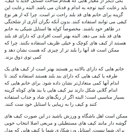
یکی دیگر از معیار هایی که هنگام ساخت استایل جدید با کیف،
ید رعایت کنید توجه به اندام و قدتان می باشد. البته رعایت این
گزینه برای خانم های قد بلند راحت تر است. چرا که از هر نوع
فی می توانند استفاده کنند. بدون آنکه نگران آثاری از شلختگی
در ظاهر خود باشند. مخصوصاً کوله ها استایل شیکی به خانم
های قد بلند می دهد. البته بهتر است افرادی که دارای قد بلند
تند از کیف های کوچک و خیلی ظریف استفاده نکنند. چرا که
ممکن است قد آنها را بلند تر از چیزی که هست نشان دهد و
کمی توی ذوق بزند.
انم هایی که دارای بالاتنه پر هستند بهتر است از کیف های یک
طرفه یا کیف هایی که دارای بند بلند هستند استفاده کنند. تا
اندام آنها کمی متعادل‌تر نشان داده شود. برای خانم هایی که
اندام گلابی شکل دارند نیز کیف هایی با بند های کوتاه گزینه
سیار مناسبی است؛ البته اگر از رنگ‌های شاد و جذاب استفاده
کنند و کیف را به زیبایی با استایل خود ست کنند.
کن است اهل باشگاه و ورزش باشید در این صورت کیف های
شه دار مانند کیف های مستطیلی و مربعی اصلا انتخاب خوبی
رای شما نیست. استایل ورزشکاری شما با کیف هایی که مدل