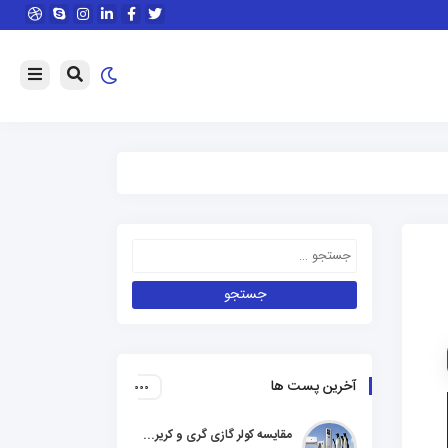
آخرین پست ها
مقایسه کولر گازی گری و کریر و ال جی و جنرال گلد و هایسنس و مدیا و اجنرال