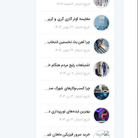
تاریخ انتشار: 2 اسفند 1404
مقایسه کولر گازی گری و کریر و ال جی و جنرال گلد و جنرال شکار و سامسونگ و یونیوا
تاریخ انتشار: 26 بهمن 1404
چرا آهن بتا، نخستین انتخاب برای گل میخ عرشه فولادی در ایران است؟
تاریخ انتشار: 26 بهمن 1404
اشتباهات رایج مردم هنگام خرید دزدگیر منزل
تاریخ انتشار: 9 دی 1404
چرا کسب‌وکارهای شهرک صنعتی چهاردانگه فوراً به طراحی سایت نیاز دارند؟
تاریخ انتشار: 3 دی 1404
بهترین ایده‌های نورپردازی دکوراتیو با ال ای دی برای منزل، فروشگاه و دفتر کار
تاریخ انتشار: 3 دی 1404
خرید سرور فیزیکی ماهان شبکه ایرانیان