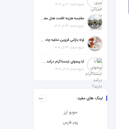
تاریخ انتشار: 3 دی 1404
مقایسه هزینه اقامت هتل معمولی، میان‌رده یا 5 ستاره در سفر زیارتی عراق
تاریخ انتشار: 24 آذر 1404
لوله بازکنی قزوین، تخلیه چاه و خدمات تخصصی لوله‌کشی و تشخیص ترکیدگی
تاریخ انتشار: 24 آذر 1404
آیا پیجهای اینستاگرام درآمد دارند؟ راز موفقیت با استراتژی هوشمندانه
تاریخ انتشار: 19 آذر 1404
لینک های مفید:
موبو ارز
زوم فارس