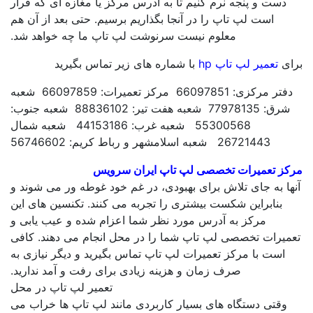
ت و پنجه نرم کنیم تا به آدرس مرکز یا مغازه ای که قرار
است لپ تاپ را در آنجا بگذاریم برسیم. حتی بعد از آن هم
معلوم نیست سرنوشت لپ تاپ ما چه خواهد شد.
تعمیر لپ تاپ hp
با شماره های زیر تماس بگیرید
دفتر مرکزی: 66097851 مرکز تعمیرات: 66097859 شعبه
شرق: 77978135 شعبه هفت تیر: 88836102 شعبه جنوب:
55300568 شعبه غرب: 44153186 شعبه شمال
26721443 شعبه اسلامشهر و رباط کریم: 56746602
 تعمیرات تخصصی لپ تاپ ایران سرویس
 به جای تلاش برای بهبودی، در غم خود غوطه ور می شوند و
نابراین شکست بیشتری را تجربه می کنند. تکنسین های این
مرکز به آدرس مورد نظر شما اعزام شده و عیب یابی و
رات تخصصی لپ تاپ شما را در محل انجام می دهند. کافی
ست با مرکز تعمیرات لپ تاپ تماس بگیرید و دیگر نیازی به
صرف زمان و هزینه زیادی برای رفت و آمد ندارید.
تعمیر لپ تاپ در محل
تی دستگاه های بسیار کاربردی مانند لپ تاپ ها خراب می