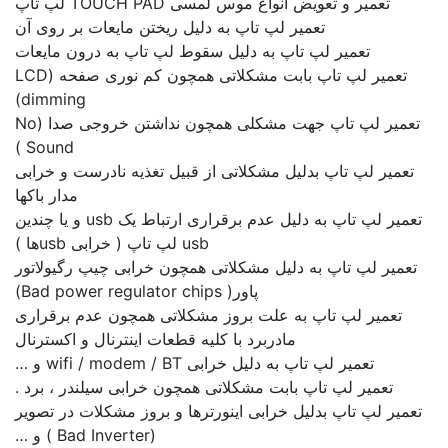
تعمیر و تعویض انواع موس لمسی TOUCH PAD لپ تاپ
تعمیر لپ تاپ به دلیل ریختن مایعات بر روی آن
تعمیر لپ تاپ به دلیل سقوط لپ تاپ به درون مایعات
تعمیر لپ تاپ بابت مشکلاتی همچون کم نوری صفحه (LCD
dimming)
تعمیر لپ تاپ جهت مشکلی همچون نداشتن خروجی صدا (No
Sound )
میر لپ تاپ بدلیل مشکلاتی از قبیل تغذیه نادرست و خرابی
مدار باکها
تعمیر لپ تاپ به دلیل عدم برقراری ارتباط یک usb و یا چندین
usb لپ تاپ ( خرابی usbها )
یر لپ تاپ به دلیل مشکلاتی همچون خرابی چیپ رگیولاتور
پاور( Bad power regulator chips)
عمیر لپ تاپ به علت بروز مشکلاتی همچون عدم برقراری
مادربرد با کلیه قطعات اینترنال و اکسترنال
تعمیر لپ تاپ به دلیل خرابی wifi / modem / BT و …
تعمیر لپ تاپ بابت مشکلاتی همچون خرابی سیلندر ، برد .
یر لپ تاپ بدلیل خرابی اینورترها و بروز مشکلات در تصویر
(Bad Inverter ) و …