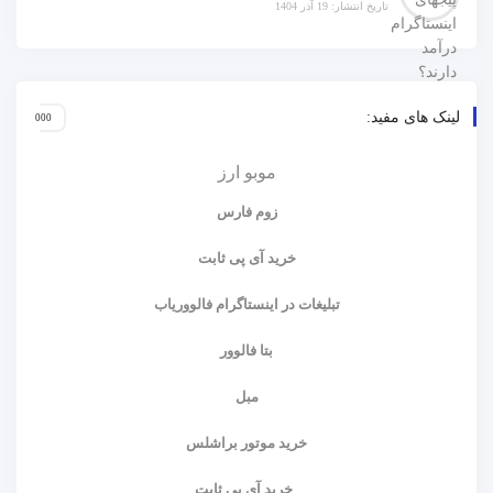
تبلیغات در اینستاگرام فالووریاب
بتا فالوور
مبل
خرید موتور براشلس
خرید آی پی ثابت
خرید هدلایت خودرو
تیک آبی اینستاگرام
قیمت تتر
فالوور اینستاگرام
خرید ویو اینستاگرام دیجی فالوور
آلپاری