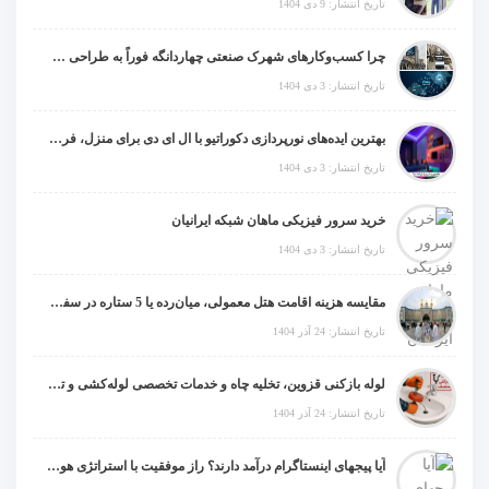
مقایسه هزینه اقامت هتل معمولی، میان‌رده یا 5 ستاره در سفر زیارتی عراق
تاریخ انتشار: 24 آذر 1404
لوله بازکنی قزوین، تخلیه چاه و خدمات تخصصی لوله‌کشی و تشخیص ترکیدگی
تاریخ انتشار: 24 آذر 1404
آیا پیجهای اینستاگرام درآمد دارند؟ راز موفقیت با استراتژی هوشمندانه
تاریخ انتشار: 19 آذر 1404
لینک های مفید:
موبو ارز
زوم فارس
خرید آی پی ثابت