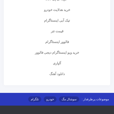
دانلود آهنگ
موضوعات پرطرفدار :
سوشال مگ
خودرو
تلگرام
اینستاگرام
ارز دیجیتال
آموزشی
مطالب تصادفی:
راهنمای خرید شیر توالت (نکات
و توضیحات)
آذر 2, 1401
بلومبرگ: ایلان ماسک همچنان در
توییتر کوچک می شود