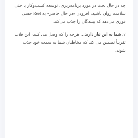
چه در حال بحث در مورد برنامه‌ریزی، توسعه کسب‌وکار یا حتی
سلامت روان باشید، افزودن «در حال حاضر» به Reel حسی
فوری می‌دهد که بینندگان را جذب می‌کند.
7. شما به این نیاز دارید…
هرچه را که وصل می کنید، این قلاب
تقریباً تضمین می کند که مخاطبان شما به سمت خود جذب
شوند.
منبع:
واقعی ساده در اینستاگرام
حضور نام تجاری خود در اینستاگرام را در کنار سایر کانال های
اجتماعی خود مدیریت کنید و با Hootsuite در زمان خود صرفه
جویی کنید. پست ها را برنامه ریزی و منتشر کنید، مخاطبان خود
را درگیر کنید و عملکرد را اندازه گیری کنید – همه از یک داشبورد
ساده. امروز آن را رایگان امتحان کنید.
شروع کنید