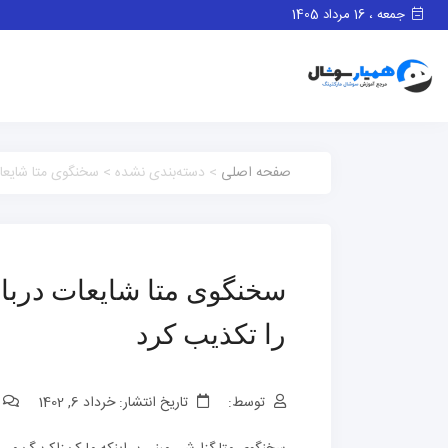
جمعه ، 16 مرداد 1405
صفحه اصلی
> دسته‌بندی نشده > سخنگوی متا شایعات 
سخنگوی متا شایعات دربار
را تکذیب کرد
توسط:
تاریخ انتشار: خرداد 6, 1402