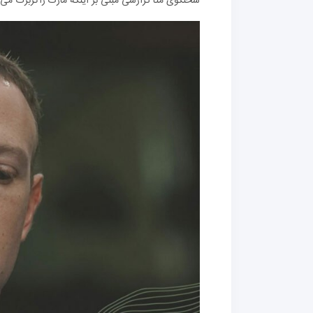
سخنگوی متا گزارشی مبنی بر اینکه مارک زاکربرگ می 