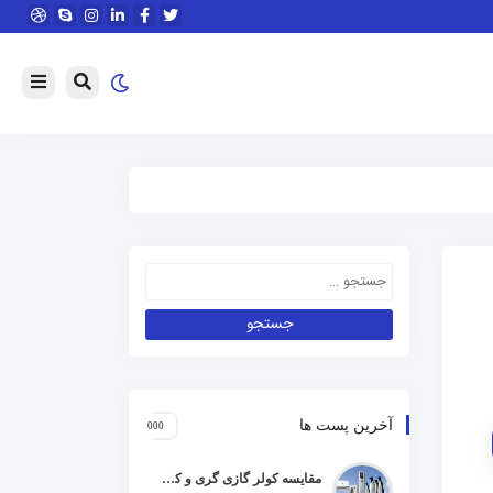
آخرین پست ها
مقایسه کولر گازی گری و کریر و ال جی و جنرال گلد و هایسنس و مدیا و اجنرال