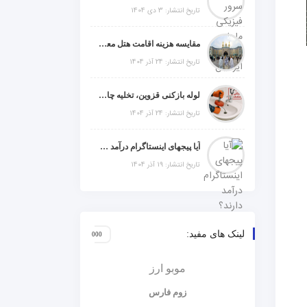
تاریخ انتشار: 3 دی 1404
مقایسه هزینه اقامت هتل معمولی، میان‌رده یا 5 ستاره در سفر زیارتی عراق
تاریخ انتشار: 24 آذر 1404
لوله بازکنی قزوین، تخلیه چاه و خدمات تخصصی لوله‌کشی و تشخیص ترکیدگی
تاریخ انتشار: 24 آذر 1404
آیا پیجهای اینستاگرام درآمد دارند؟ راز موفقیت با استراتژی هوشمندانه
تاریخ انتشار: 19 آذر 1404
لینک های مفید:
موبو ارز
زوم فارس