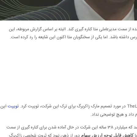
ه از سمت مدیرعاملی متا کناره گیری کند. البته بر اساس گزارش مربوطه، این
س داشته باشد. اما یکی از سخنگویان متا اکنون این شایعه را رد کرده است.
توییت
این
م داد و هیچ توضیحی نداد.
دیروز، TheLeak به نقل از منابع داخلی متا، مدعی شد که میلیاردر 38 ساله این شرکت در حال آماده شدن برای کناره گیری از سمت
ا
دور از ذهن نبود که ثروت شخصی زاکربرگ
کاهش قابل توجه ارزش سهام