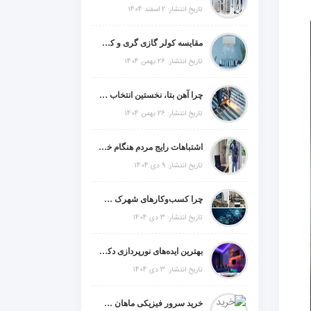
تاریخ انتشار: 2 اسفند 1404
مقایسه کولر گازی گری و کریر و ال جی و جنرال گلد و جنرال شکار و سامسونگ و یونیوا
تاریخ انتشار: 26 بهمن 1404
چرا آهن بتا، نخستین انتخاب برای گل میخ عرشه فولادی در ایران است؟
تاریخ انتشار: 26 بهمن 1404
اشتباهات رایج مردم هنگام خرید دزدگیر منزل
تاریخ انتشار: 9 دی 1404
چرا کسب‌وکارهای شهرک صنعتی چهاردانگه فوراً به طراحی سایت نیاز دارند؟
تاریخ انتشار: 3 دی 1404
بهترین ایده‌های نورپردازی دکوراتیو با ال ای دی برای منزل، فروشگاه و دفتر کار
تاریخ انتشار: 3 دی 1404
خرید سرور فیزیکی ماهان شبکه ایرانیان