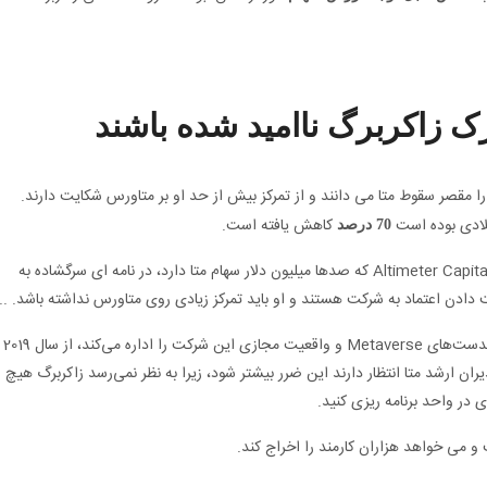
 زاکربرگ ناامید شده باشند
را مقصر سقوط متا می دانند و از تمرکز بیش از حد او بر متاورس شکایت دارند.
لادی بوده است
کاهش یافته است.
70 درصد
چند هفته پیش، برد گرستنر از شرکت سرمایه گذاری Altimeter Capital که صدها میلیون دلار سهام متا دارد، در نامه ای سرگشاده به
دادن اعتماد به شرکت هستند و او باید تمرکز زیادی روی متاورس نداشته باشد. ..
طبق گزارش‌های مالی متا، واحد Reality Labs که هدست‌های Metaverse و واقعیت مجازی این شرکت را اداره می‌کند، از سال 2019
از مدیران ارشد متا انتظار دارند این ضرر بیشتر شود، زیرا به نظر نمی‌رسد زاکربرگ هیچ
در واحد برنامه ریزی کنید.
می خواهد هزاران کارمند را اخراج کند.