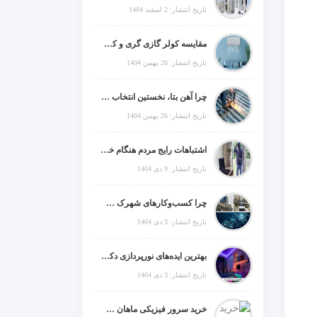
تاریخ انتشار: 2 اسفند 1404
مقایسه کولر گازی گری و کریر و ال جی و جنرال گلد و جنرال شکار و سامسونگ و یونیوا
تاریخ انتشار: 26 بهمن 1404
چرا آهن بتا، نخستین انتخاب برای گل میخ عرشه فولادی در ایران است؟
تاریخ انتشار: 26 بهمن 1404
اشتباهات رایج مردم هنگام خرید دزدگیر منزل
تاریخ انتشار: 9 دی 1404
چرا کسب‌وکارهای شهرک صنعتی چهاردانگه فوراً به طراحی سایت نیاز دارند؟
تاریخ انتشار: 3 دی 1404
بهترین ایده‌های نورپردازی دکوراتیو با ال ای دی برای منزل، فروشگاه و دفتر کار
تاریخ انتشار: 3 دی 1404
خرید سرور فیزیکی ماهان شبکه ایرانیان