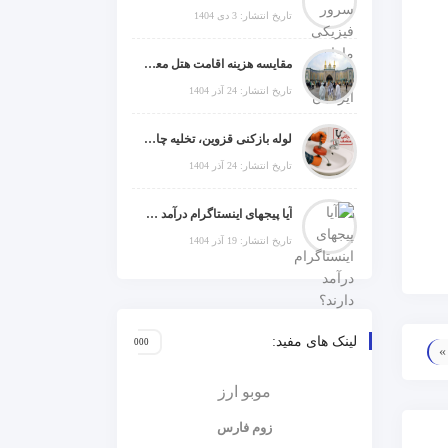
تاریخ انتشار: 3 دی 1404
مقایسه هزینه اقامت هتل معمولی، میان‌رده یا 5 ستاره در سفر زیارتی عراق
تاریخ انتشار: 24 آذر 1404
لوله بازکنی قزوین، تخلیه چاه و خدمات تخصصی لوله‌کشی و تشخیص ترکیدگی
تاریخ انتشار: 24 آذر 1404
آیا پیجهای اینستاگرام درآمد دارند؟ راز موفقیت با استراتژی هوشمندانه
تاریخ انتشار: 19 آذر 1404
لینک های مفید:
موبو ارز
زوم فارس