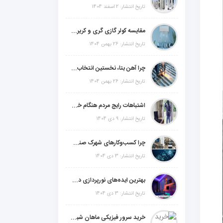
تاریخ انتشار: 2 اسفند 1404
مقایسه کولر گازی گری و کریر و ال جی و جنرال گلد و جنرال شکار و سامسونگ و یونیوا
تاریخ انتشار: 26 بهمن 1404
چرا آهن بتا، نخستین انتخاب برای گل میخ عرشه فولادی در ایران است؟
تاریخ انتشار: 26 بهمن 1404
اشتباهات رایج مردم هنگام خرید دزدگیر منزل
تاریخ انتشار: 9 دی 1404
چرا کسب‌وکارهای شهرک صنعتی چهاردانگه فوراً به طراحی سایت نیاز دارند؟
تاریخ انتشار: 3 دی 1404
بهترین ایده‌های نورپردازی دکوراتیو با ال ای دی برای منزل، فروشگاه و دفتر کار
تاریخ انتشار: 3 دی 1404
خرید سرور فیزیکی ماهان شبکه ایرانیان