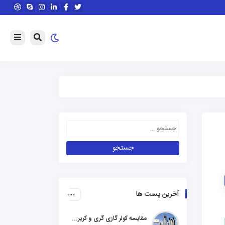
آخرین پست ها
مقایسه کولر گازی گری و کریر و ال جی و جنرال گلد و هایسنس و مدیا و اجنرال