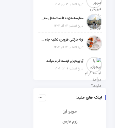
تاریخ انتشار: 3 دی 1404
مقایسه هزینه اقامت هتل معمولی، میان‌رده یا 5 ستاره در سفر زیارتی عراق
تاریخ انتشار: 24 آذر 1404
لوله بازکنی قزوین، تخلیه چاه و خدمات تخصصی لوله‌کشی و تشخیص ترکیدگی
تاریخ انتشار: 24 آذر 1404
آیا پیجهای اینستاگرام درآمد دارند؟ راز موفقیت با استراتژی هوشمندانه
تاریخ انتشار: 19 آذر 1404
لینک های مفید:
موبو ارز
زوم فارس