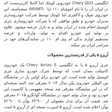
گلیسی
QQ
Chery
3 خودرویی کوچک اما کاملا کاربردیست که
ایران آن را با نام ام‌وی‌ام ۱۱۰ (یا
MVM
11۰) میشناسند. این
دروی شیک و لاکچری اما کوچک توسط شرکت خودروسازی
یران خودرو و طبق توافقی که با شرکت خودروسازی چری
مبیل انجام شده در ایران تولید و به بازار عرضه میشود. علاوه
 تولید این خودرو اقدام به تولید، واردات و عرضه
تقیم
لوازم یدکی ام وی ام
۱۱۰ در نمایندگی‌های خود در
سر ایران نیز میکند.
 قدرتمندترین محصولات
ی آریزو ۵
یا به انگلیسی
Arrizo
Chery
5 یک خودروی
مپکت سدان است که توسط شرک خودرو سازی چری
مبیل تولید شده است. این خودرو برای اولین بار در نمایشگاه
بین المللی خودروی پکن سال ۲۰۱۴ معرفی شد. البته نسخه‌ای
 در این نمایشگاه معرفی شد نسخه مفهومی یا کانسپت این
خودرو بود و مدل تولید انبوه در نمایشگاه گوانگژو ۲۰۱۵ معرفی
. قیمت آن برای مدل معمولی از ۶۳
۹۰۰ یوآن تا ۸۲
٬
۹۰۰
٬
یوآن اعلام شده است. آریزو ۵ اسپرت نسخه ای از آریزو ۵ است