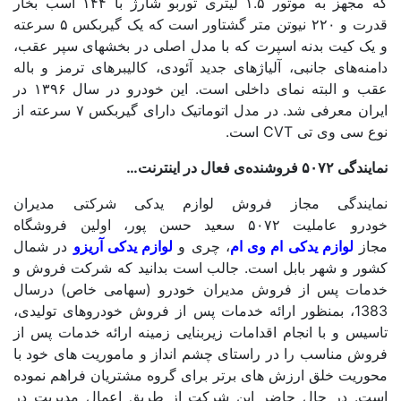
که مجهز به موتور ۱.۵ لیتری توربو شارژ با ۱۴۴ اسب بخار
قدرت و ۲۲۰ نیوتن متر گشتاور است که یک گیربکس ۵ سرعته
یک کیت بدنه اسپرت که با مدل اصلی در بخشهای سپر عقب،
نه‌های جانبی، آلیاژهای جدید آئودی، کالیبرهای ترمز و باله
عقب و البته نمای داخلی است. این خودرو در سال ۱۳۹۶ در
ایران معرفی شد. در مدل اتوماتیک دارای گیربکس ۷ سرعته از
ع سی وی تی
CVT
است.
۵۰۷ فروشنده‌ی فعال در اینترنت
…
ایندگی مجاز فروش
لوازم یدکی شرکتی مدیران
درو
عاملیت ۵۰۷۲ سعید حسن پور، اولین فروشگاه
از
لوازم
یدکی ام وی ام
، چری و
لوازم یدکی آریزو
در شمال
ور و شهر بابل است. جالب است بدانید که شرکت فروش و
مات پس از فروش مدیران خودرو (سهامی خاص) درسال
1383، بمنظور ارائه خدمات پس از فروش خودروهای تولیدی،
یس و با انجام اقدامات زیربنایی زمینه ارائه خدمات پس از
وش مناسب را در راستای چشم انداز و ماموریت های خود با
وریت خلق ارزش های برتر برای گروه مشتریان فراهم نموده
ت. در حال حاضر این شرکت از طریق اعمال مدیریت در