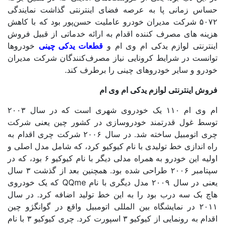
اس زمانی پا به عرصه فضای اینترنتی گذاشت نمایندگی
۵۰۷۲ شرکت مدیران خودرو عاملیت حسن‌پور بود که با کاهش
ینه های مصرف کننده اقدام به ارائه خدماتی از قبیل فروش
ترنتی
لوازم یدکی ام وی ام
و
قطعات یدکی چینی
خودروها
انست در شرایط کرونایی نیاز مصرف‌کنندگان شرکت
مدیران
درو
و سایر خودروهای چینی را برطرف کند.
ش اینترنتی لوازم یدکی ام وی ام
ام وی ام ۱۱۰ یک خودروی شهری است که در سال ۲۰۰۳
سط غول قدرتمند خودروسازی در کشور چین یعنی شرکت
چری اتومبیل ساخته شد. در سال ۲۰۰۶ شرکت چری اقدام به
 اندازی خط تولیدی با نام کیوکیو کرد، که شامل مدل اصلی و
اولیه این خودرو به همراه مدلی دیگر با نام کیوکیو ۶ بود، که در
سپتامبر ۲۰۰۶ طراحی شده بود. همچنین بعد از گذشت ۳ سال
ر سال ۲۰۰۹ مدل دیگری با نام
QQme
که یک خودروی
چ بک سه درب بود را به این خط تولید اضافه کرد. در سال
۲۰۱۱ در نمایشگاه بین المللی اتومبیل واقع در گوانگژو چین
اقدام به رونمایی از کیوکیو ۳ اسپورت کرد. چری کیوکیو ۳ با نام