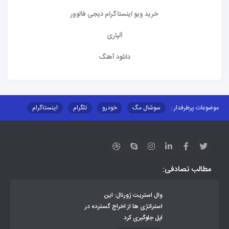
خرید ویو اینستاگرام دیجی فالوور
آلپاری
دانلود آهنگ
موضوعات پرطرفدار :
سوشال مگ
خودرو
تلگرام
اینستاگرام
ارز دیجیتال
آموزشی
مطالب تصادفی:
وال استریت ژورنال: این
استراتژی ها از اخراج گسترده در
اپل جلوگیری کرد