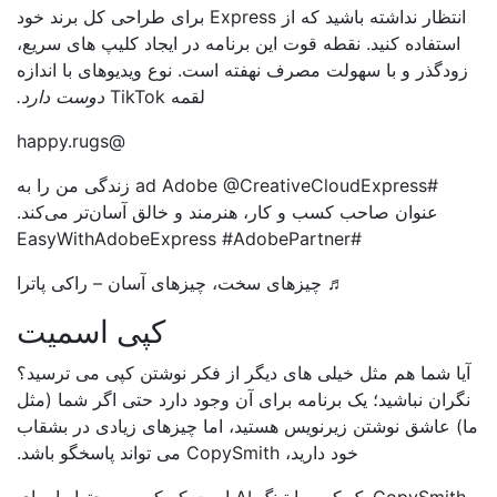
انتظار نداشته باشید که از Express برای طراحی کل برند خود
استفاده کنید. نقطه قوت این برنامه در ایجاد کلیپ های سریع،
ودگذر و با سهولت مصرف نهفته است. نوع ویدیوهای با اندازه
لقمه TikTok
دوست دارد.
@happy.rugs
#ad Adobe @CreativeCloudExpress زندگی من را به
عنوان صاحب کسب و کار، هنرمند و خالق آسان‌تر می‌کند.
#EasyWithAdobeExpress #AdobePartner
♬ چیزهای سخت، چیزهای آسان – راکی ​​پاترا
کپی اسمیت
یا شما هم مثل خیلی های دیگر از فکر نوشتن کپی می ترسید؟
گران نباشید؛ یک برنامه برای آن وجود دارد حتی اگر شما (مثل
) عاشق نوشتن زیرنویس هستید، اما چیزهای زیادی در بشقاب
خود دارید، CopySmith می تواند پاسخگو باشد.
CopySmith یک کپی رایتینگ AI است که کپی و محتوا را برای