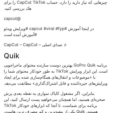
چیزهایی که نیاز دارید را دارد. حساب CapCut TikTok را برای
هک بررسی کنید.
@capcut
در اینجا آموزش #capcut #viral #fyp #ویرایش ویدئو
#آموزش آمده است
♬ صدای اصلی – CapCut – CapCut
Quik
برنامه GoPro Quik بهترین دوست سازنده محتوای ماجراجویی
است. این ابزار ویرایش TikTok به طور خودکار محتوای شما را
با «موضوعات و انتقال‌های همگام‌سازی شده برای ایجاد
رایش‌های خیره‌کننده و قابل اشتراک‌گذاری» مطابقت می‌دهد.
بنابراین، اگر مشغول کایاک سواری به نقطه بعدی پرش
صخره‌ای هستید، اما همچنان می‌خواهید پست ارسال کنید، این
برنامه برای شماست. تا آنجا که ابزارهای خودکار TikTok
هستند، Quik یکی از مفیدترین و کم مصرف ترین هاست.