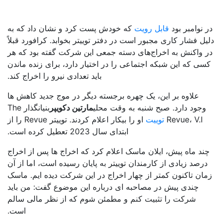
 نوامبر بود
قابل رویت
که خودش پست کرد و نشان داد که به
ل فشار کاری مجبور است در دفتر توییتر بخوابد. کرافورد قبلاً
 واکنش به اخراج‌های دسته جمعی این شرکت گفته بود که هر
سی که این شبکه اجتماعی را در اختیار دارد، برای زنده ماندن
باید تعدادی نیرو را اخراج کند.
علاوه بر این، یک چهره برجسته دیگر در موج جدید کاهش ها
وجود دارد. صبح شنبه به وقت محلی
مارتین دکویپر
بنیانگذار The
Revue، V.I
توییت
او را بیکار اعلام کردند. توییتر Revue را از
ابتدای سال 2023 تعطیل کرده است.
ند ماه پیش، ایلان ماسک اعلام کرد که اخراج ها پس از اخراج
رصد زیادی از کارمندان توییتر به پایان رسیده است، اما از آن
ان تاکنون کمتر از چهار اخراج در این شرکت دیده ایم. ماسک
چندی پیش در مصاحبه ای درباره این موضوع گفت: من باید
شرکت را تثبیت کنم و مطمئن شوم که از نظر مالی سالم
است.