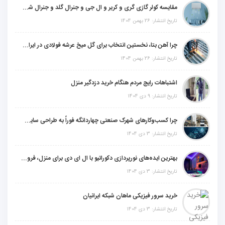
مقایسه کولر گازی گری و کریر و ال جی و جنرال گلد و جنرال شکار و سامسونگ و یونیوا
تاریخ انتشار: 26 بهمن 1404
چرا آهن بتا، نخستین انتخاب برای گل میخ عرشه فولادی در ایران است؟
تاریخ انتشار: 26 بهمن 1404
اشتباهات رایج مردم هنگام خرید دزدگیر منزل
تاریخ انتشار: 9 دی 1404
چرا کسب‌وکارهای شهرک صنعتی چهاردانگه فوراً به طراحی سایت نیاز دارند؟
تاریخ انتشار: 3 دی 1404
بهترین ایده‌های نورپردازی دکوراتیو با ال ای دی برای منزل، فروشگاه و دفتر کار
تاریخ انتشار: 3 دی 1404
خرید سرور فیزیکی ماهان شبکه ایرانیان
تاریخ انتشار: 3 دی 1404