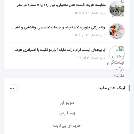
مقایسه هزینه اقامت هتل معمولی، میان‌رده یا 5 ستاره در سفر زیارتی عراق
تاریخ انتشار: 24 آذر 1404
لوله بازکنی قزوین، تخلیه چاه و خدمات تخصصی لوله‌کشی و تشخیص ترکیدگی
تاریخ انتشار: 24 آذر 1404
آیا پیجهای اینستاگرام درآمد دارند؟ راز موفقیت با استراتژی هوشمندانه
تاریخ انتشار: 19 آذر 1404
لینک های مفید:
موبو ارز
زوم فارس
خرید آی پی ثابت