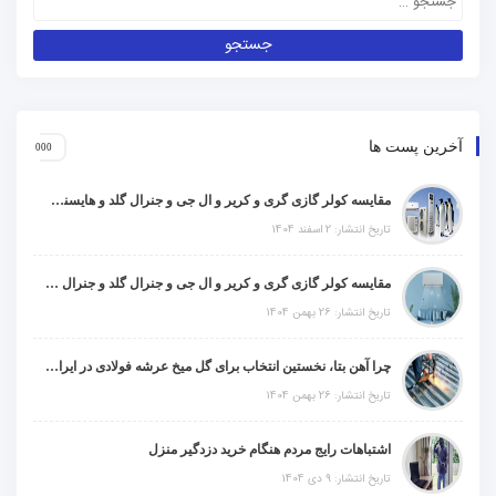
آخرین پست ها
مقایسه کولر گازی گری و کریر و ال جی و جنرال گلد و هایسنس و مدیا و اجنرال
تاریخ انتشار: 2 اسفند 1404
مقایسه کولر گازی گری و کریر و ال جی و جنرال گلد و جنرال شکار و سامسونگ و یونیوا
تاریخ انتشار: 26 بهمن 1404
چرا آهن بتا، نخستین انتخاب برای گل میخ عرشه فولادی در ایران است؟
تاریخ انتشار: 26 بهمن 1404
اشتباهات رایج مردم هنگام خرید دزدگیر منزل
تاریخ انتشار: 9 دی 1404