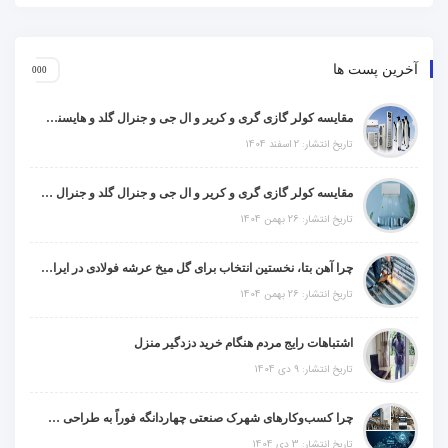
آخرین پست ها
مقایسه کولر گازی گری و کریر و ال جی و جنرال گلد و هایسنس و مدیا و اجنرال
تاریخ انتشار: 2 اسفند 1404
مقایسه کولر گازی گری و کریر و ال جی و جنرال گلد و جنرال شکار و سامسونگ و یونیوا
تاریخ انتشار: 26 بهمن 1404
چرا آهن بتا، نخستین انتخاب برای گل میخ عرشه فولادی در ایران است؟
تاریخ انتشار: 26 بهمن 1404
اشتباهات رایج مردم هنگام خرید دزدگیر منزل
تاریخ انتشار: 9 دی 1404
چرا کسب‌وکارهای شهرک صنعتی چهاردانگه فوراً به طراحی سایت نیاز دارند؟
تاریخ انتشار: 3 دی 1404