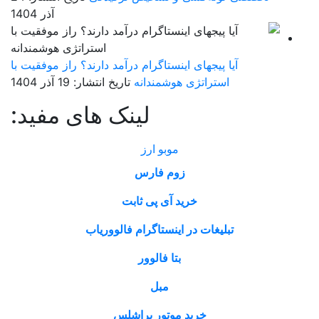
آذر 1404
آیا پیجهای اینستاگرام درآمد دارند؟ راز موفقیت با
استراتژی هوشمندانه
تاریخ انتشار: 19 آذر 1404
لینک های مفید:
موبو ارز
زوم فارس
خرید آی پی ثابت
تبلیغات در اینستاگرام فالووریاب
بتا فالوور
مبل
خرید موتور براشلس