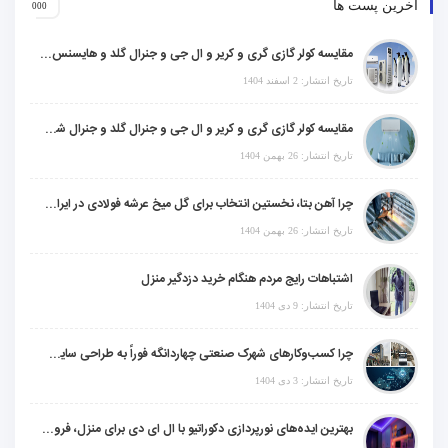
آخرین پست ها
مقایسه کولر گازی گری و کریر و ال جی و جنرال گلد و هایسنس و مدیا و اجنرال
تاریخ انتشار: 2 اسفند 1404
مقایسه کولر گازی گری و کریر و ال جی و جنرال گلد و جنرال شکار و سامسونگ و یونیوا
تاریخ انتشار: 26 بهمن 1404
چرا آهن بتا، نخستین انتخاب برای گل میخ عرشه فولادی در ایران است؟
تاریخ انتشار: 26 بهمن 1404
اشتباهات رایج مردم هنگام خرید دزدگیر منزل
تاریخ انتشار: 9 دی 1404
چرا کسب‌وکارهای شهرک صنعتی چهاردانگه فوراً به طراحی سایت نیاز دارند؟
تاریخ انتشار: 3 دی 1404
بهترین ایده‌های نورپردازی دکوراتیو با ال ای دی برای منزل، فروشگاه و دفتر کار