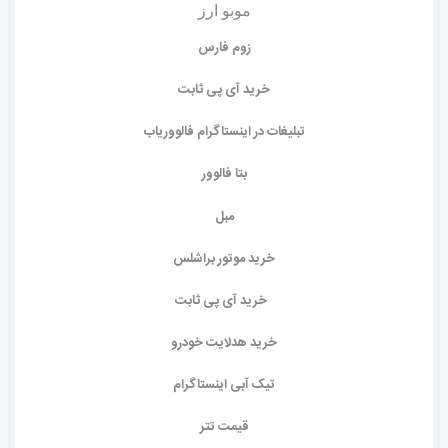
موبو ارز
زوم فارس
خرید آی پی ثابت
تبلیغات در اینستاگرام فالووریاب
بتا فالوور
مبل
خرید موتور براشلس
خرید آی پی ثابت
خرید هدلایت خودرو
تیک آبی اینستاگرام
قیمت تتر