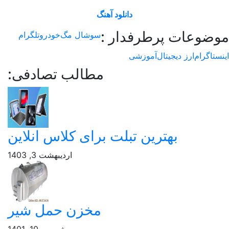
دانلود آهنگ
وعات پرطرفدار :
سوشال مگ
خودرو
تلگرام
اگرام
ارز دیجیتال
آموزشی
مطالب تصادفی:
بهترین تبلت برای کلاس انلاین
اردیبهشت 3, 1403
مخزن حمل شیر
شهریور 10, 1401