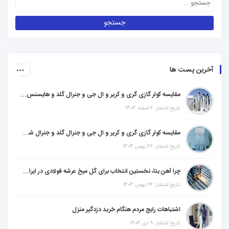
آخرین پست ها
مقایسه کولر گازی گری و کریر و ال جی و جنرال گلد و هایسنس و مدیا و اجنرال
تاریخ انتشار: 2 اسفند 1404
مقایسه کولر گازی گری و کریر و ال جی و جنرال گلد و جنرال شکار و سامسونگ و یونیوا
تاریخ انتشار: 26 بهمن 1404
چرا آهن بتا، نخستین انتخاب برای گل میخ عرشه فولادی در ایران است؟
تاریخ انتشار: 26 بهمن 1404
اشتباهات رایج مردم هنگام خرید دزدگیر منزل
تاریخ انتشار: 9 دی 1404