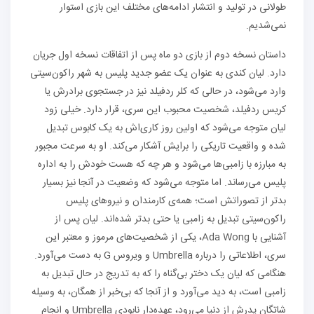
طولانی در تولید و انتشار ادامه‌های مختلف این بازی استوار
نمی‌شدیم.
داستان نسخه دوم از بازی دو ماه پس از اتفاقات نسخه اول جریان
دارد. لیان کندی به عنوان یک عضو جدید پلیس به شهر راکون‌سیتی
وارد می‌شود، در حالی که کلر ردفیلد نیز در جستجوی برادرش یا
کریس ردفیلد، شخصیت محبوب این سری، قرار دارد. خیلی زود
لیان متوجه می‌شود که اولین روز کاری‌اش به یک کابوس تبدیل
شده و واقعیت تاریکی را برایش آشکار می‌کند. او به سرعت مجبور
به مبارزه با زامبی‌ها می‌شود و هر چه که هست خودش را به اداره
پلیس می‌رساند. اما متوجه می‌شود که وضعیت در آنجا نیز بسیار
بدتر از تصوراتش است؛ همه‌ی کارمندان و نیروهای پلیس
راکون‌سیتی تبدیل به زامبی یا حتی بدتر شده‌اند. لیان پس از
آشنایی با Ada Wong، یکی از شخصیت‌های مرموز و معتبر این
سری، اطلاعاتی را درباره Umbrella و ویروس G به دست می‌آورد.
هنگامی که لیان یک دختر بی‌گناه را که به تدریج در حال تبدیل به
زامبی است، به دید می‌آورد و از آنجا که بی‌خبر از همگان، به وسیله
شاتگان پدرش از دنیا می‌رود، عهده‌دار نابودی Umbrella و انجام