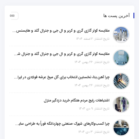
آخرین پست ها
مقایسه کولر گازی گری و کریر و ال جی و جنرال گلد و هایسنس و مدیا و اجنرال
تاریخ انتشار: 2 اسفند 1404
مقایسه کولر گازی گری و کریر و ال جی و جنرال گلد و جنرال شکار و سامسونگ و یونیوا
تاریخ انتشار: 26 بهمن 1404
چرا آهن بتا، نخستین انتخاب برای گل میخ عرشه فولادی در ایران است؟
تاریخ انتشار: 26 بهمن 1404
اشتباهات رایج مردم هنگام خرید دزدگیر منزل
تاریخ انتشار: 9 دی 1404
چرا کسب‌وکارهای شهرک صنعتی چهاردانگه فوراً به طراحی سایت نیاز دارند؟
تاریخ انتشار: 3 دی 1404