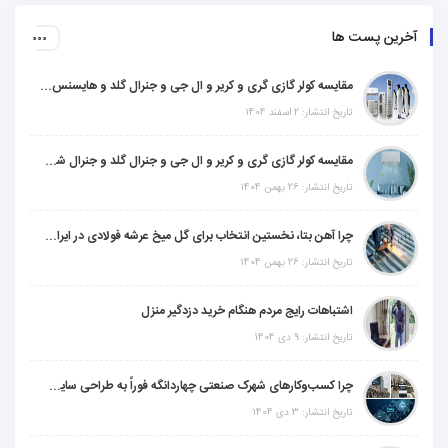
آخرین پست ها
مقایسه کولر گازی گری و کریر و ال جی و جنرال گلد و هایسنس و مدیا و اجنرال
تاریخ انتشار: 2 اسفند 1404
مقایسه کولر گازی گری و کریر و ال جی و جنرال گلد و جنرال شکار و سامسونگ و یونیوا
تاریخ انتشار: 26 بهمن 1404
چرا آهن بتا، نخستین انتخاب برای گل میخ عرشه فولادی در ایران است؟
تاریخ انتشار: 26 بهمن 1404
اشتباهات رایج مردم هنگام خرید دزدگیر منزل
تاریخ انتشار: 9 دی 1404
چرا کسب‌وکارهای شهرک صنعتی چهاردانگه فوراً به طراحی سایت نیاز دارند؟
تاریخ انتشار: 3 دی 1404