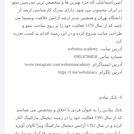
امین اسماعیلی که جزء بهترین ها و متخصص ترین مدرسین سئو
در ایران محسوب می شود, دارای مدرک کارشناسی ارشد از
دانشگاه تهران و همچنین مدیر ارشد آژانس خلاقیت وبسیما می
باشد که از سال 1370 فعالیت خود را بر روی مباحث سئو و
طراحی سایت شروع کرده و در این زمینه اقدام به کسب تجربه
کرد.
آدرس سایت: websima.academy
شماره تماس: 09024786858
آدرس اینستاگرام: www.instagram.com/websimaacademy/
ادرس تلگرام: https://t.me/websimaca
6- بابک بنیادی
بابک بنیادین را به عنوان فردی با اخلاق و متخصص می شناسند
که از سال 1391 فعالیت خود را در زمینه دیجیتال مارکتینگ آغاز
کرده و در سال 1392 آژانس دیجیتال مارکتینگ ویرا کاوان آویژه
را تاسیس نمود. رسالت وی در این زمینه صرفا کمک به سازمان