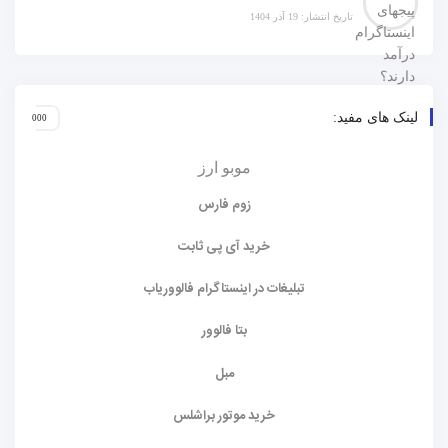
تاریخ انتشار: 19 آذر 1404
لینک های مفید:
موبو ارز
زوم فارس
خرید آی پی ثابت
تبلیغات در اینستاگرام فالووریاب
بتا فالوور
مبل
خرید موتور براشلس