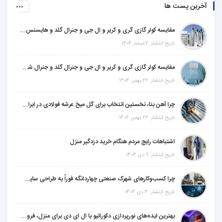
آخرین پست ها
مقایسه کولر گازی گری و کریر و ال جی و جنرال گلد و هایسنس و مدیا و اجنرال
تاریخ انتشار: 2 اسفند 1404
مقایسه کولر گازی گری و کریر و ال جی و جنرال گلد و جنرال شکار و سامسونگ و یونیوا
تاریخ انتشار: 26 بهمن 1404
چرا آهن بتا، نخستین انتخاب برای گل میخ عرشه فولادی در ایران است؟
تاریخ انتشار: 26 بهمن 1404
اشتباهات رایج مردم هنگام خرید دزدگیر منزل
تاریخ انتشار: 9 دی 1404
چرا کسب‌وکارهای شهرک صنعتی چهاردانگه فوراً به طراحی سایت نیاز دارند؟
تاریخ انتشار: 3 دی 1404
بهترین ایده‌های نورپردازی دکوراتیو با ال ای دی برای منزل، فروشگاه و دفتر کار