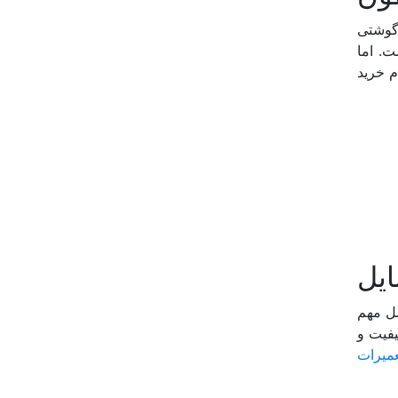
 گوشتی
ت. اما
م خرید
ایل
مل مهم
یفیت و
عمیرات