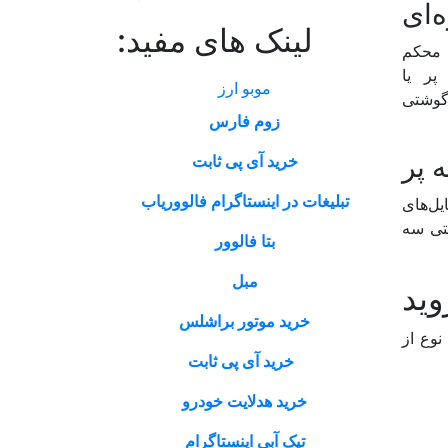
‌ای
لینک های مفید:
ی محکم
پر یا
موبو ارز
‌گوشتی
زوم فارس
 پر
خرید آی پی ثابت
تبلیغات در اینستاگرام فالووریاب
یل‌های
شتی سه
بتا فالوور
مبل
وید
خرید موتور براشلس
نوع از
خرید آی پی ثابت
خرید هدلایت خودرو
تیک آبی اینستاگرام