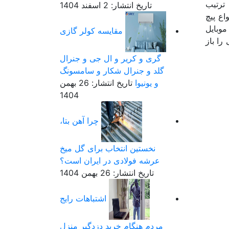
 ترتیب
تاریخ انتشار: 2 اسفند 1404
اع پیچ
موبایل
مقایسه کولر گازی
را باز
گری و کریر و ال جی و جنرال
گلد و جنرال شکار و سامسونگ
و یونیوا
تاریخ انتشار: 26 بهمن
1404
چرا آهن بتا،
نخستین انتخاب برای گل میخ
عرشه فولادی در ایران است؟
تاریخ انتشار: 26 بهمن 1404
اشتباهات رایج
مردم هنگام خرید دزدگیر منزل