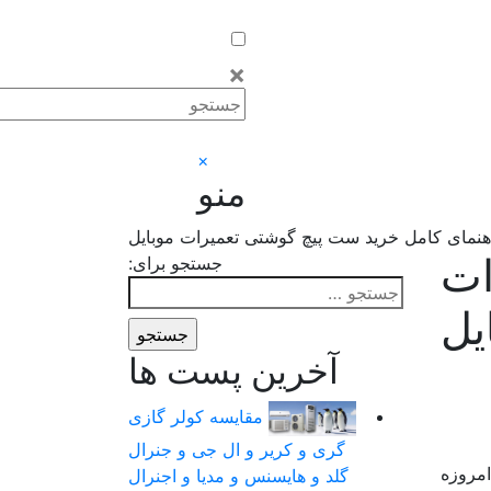
×
×
منو
هنمای کامل خرید ست پیچ گوشتی تعمیرات موبایل
ات
جستجو برای:
یل
آخرین پست ها
مقایسه کولر گازی
گری و کریر و ال جی و جنرال
امروزه
گلد و هایسنس و مدیا و اجنرال