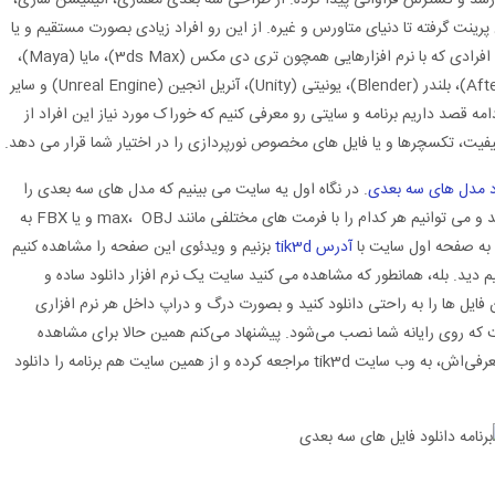
ینت گرفته تا دنیای متاورس و غیره. از این رو افراد زیادی بصورت مستقیم و یا
غیر مستقیم با این دنیای سه بعدی در ارتباط هستند. افرادی که با نرم افزارهایی همچون تری دی مکس (3ds Max)، مایا (Maya)،
سینما فوردی (Cinema 4D)، افتر افکت (Aftereffects)، بلندر (Blender)، یونیتی (Unity)، آنریل انجین (Unreal Engine) و سایر
ه قصد داریم برنامه و سایتی رو معرفی کنیم که خوراک مورد نیاز این افراد از
فیت، تکسچرها و یا فایل های مخصوص نورپردازی را در اختیار شما قرار می دهد.
د مدل های سه بعدی
. در نگاه اول یه سایت می بینیم که مدل های سه بعدی را
بصورت تفکیک شده و مرتب در اختیار ما قرار می دهد و می توانیم هر کدام را با فرمت های مختلفی مانند max، OBJ و یا FBX به
ی به صفحه اول سایت با
آدرس tik3d
بزنیم و ویدئوی این صفحه را مشاهده کنیم
دید. بله، همانطور که مشاهده می کنید سایت یک نرم افزار دانلود ساده و
 آن فایل ها را به راحتی دانلود کنید و بصورت درگ و دراپ داخل هر نرم افزاری
م اما پربار است که روی رایانه شما نصب می‌شود. پیشنهاد می‌کنم همین حالا برای مشاهده
مزایای استفاده از این پلاگین و همینطور ویدیوهای معرفی‌اش، به وب سایت tik3d مراجعه کرده و از همین سایت هم برنامه را دانلود