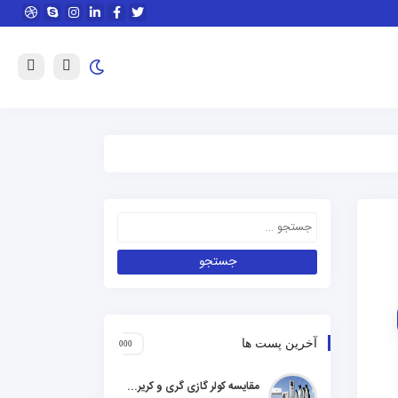
آخرین پست ها
مقایسه کولر گازی گری و کریر و ال جی و جنرال گلد و هایسنس و مدیا و اجنرال