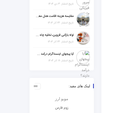
تاریخ انتشار: 3 دی 1404
مقایسه هزینه اقامت هتل معمولی، میان‌رده یا 5 ستاره در سفر زیارتی عراق
تاریخ انتشار: 24 آذر 1404
لوله بازکنی قزوین، تخلیه چاه و خدمات تخصصی لوله‌کشی و تشخیص ترکیدگی
تاریخ انتشار: 24 آذر 1404
آیا پیجهای اینستاگرام درآمد دارند؟ راز موفقیت با استراتژی هوشمندانه
تاریخ انتشار: 19 آذر 1404
لینک های مفید:
موبو ارز
زوم فارس