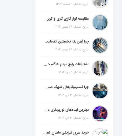
تاریخ انتشار: 2 اسفند 1404
مقایسه کولر گازی گری و کریر و ال جی و جنرال گلد و جنرال شکار و سامسونگ و یونیوا
تاریخ انتشار: 26 بهمن 1404
چرا آهن بتا، نخستین انتخاب برای گل میخ عرشه فولادی در ایران است؟
تاریخ انتشار: 26 بهمن 1404
اشتباهات رایج مردم هنگام خرید دزدگیر منزل
تاریخ انتشار: 9 دی 1404
چرا کسب‌وکارهای شهرک صنعتی چهاردانگه فوراً به طراحی سایت نیاز دارند؟
تاریخ انتشار: 3 دی 1404
بهترین ایده‌های نورپردازی دکوراتیو با ال ای دی برای منزل، فروشگاه و دفتر کار
تاریخ انتشار: 3 دی 1404
خرید سرور فیزیکی ماهان شبکه ایرانیان