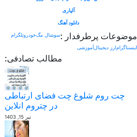
آلپاری
دانلود آهنگ
وعات پرطرفدار :
سوشال مگ
خودرو
تلگرام
اگرام
ارز دیجیتال
آموزشی
مطالب تصادفی:
چت روم شلوغ چت فضای ارتباطی
در چتروم انلاین
تیر 15, 1403