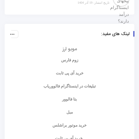
تاریخ انتشار: 19 آذر 1404
لینک های مفید:
موبو ارز
زوم فارس
خرید آی پی ثابت
تبلیغات در اینستاگرام فالووریاب
بتا فالوور
مبل
خرید موتور براشلس
خرید آی پی ثابت