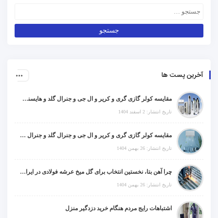
آخرین پست ها
مقایسه کولر گازی گری و کریر و ال جی و جنرال گلد و هایسنس و مدیا و اجنرال
تاریخ انتشار: 2 اسفند 1404
مقایسه کولر گازی گری و کریر و ال جی و جنرال گلد و جنرال شکار و سامسونگ و یونیوا
تاریخ انتشار: 26 بهمن 1404
چرا آهن بتا، نخستین انتخاب برای گل میخ عرشه فولادی در ایران است؟
تاریخ انتشار: 26 بهمن 1404
اشتباهات رایج مردم هنگام خرید دزدگیر منزل