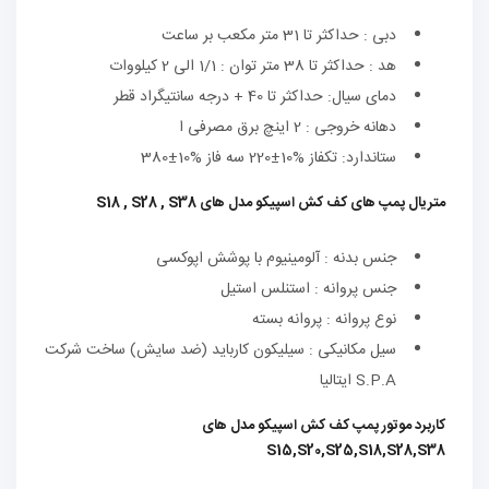
دبی : حداکثر تا 31 متر مکعب بر ساعت
هد : حداکثر تا 38 متر توان : 1/1 الی 2 کیلووات
دمای سیال: حداکثر تا 40 + درجه سانتیگراد قطر
دهانه خروجی : 2 اینچ برق مصرفی ا
ستاندارد: تکفاز %10±220 سه فاز %10±380
متریال پمپ های کف کش اسپیکو مدل های S18 , S28 , S38
جنس بدنه : آلومینیوم با پوشش اپوکسی
جنس پروانه : استنلس استیل
نوع پروانه : پروانه بسته
سیل مکانیکی : سیلیکون کارباید (ضد سایش) ساخت شرکت
S.P.A ایتالیا
کاربرد موتور پمپ کف کش اسپیکو مدل های
S15,S20,S25,S18,S28,S38