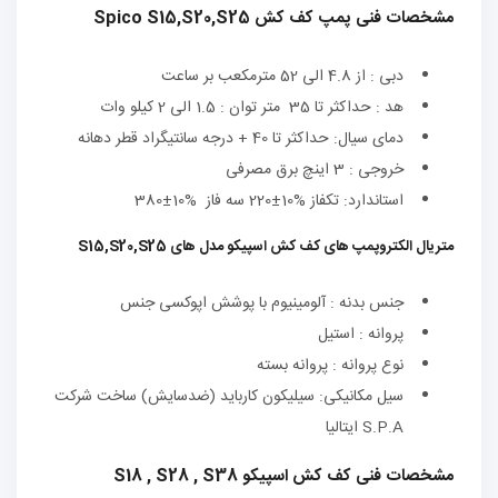
مشخصات فنی پمپ کف کش Spico S15,S20,S25
دبی : از 4.8 الی 52 مترمکعب بر ساعت
هد : حداکثر تا 35 متر توان : 1.5 الی 2 کیلو وات
دمای سیال: حداکثر تا 40 + درجه سانتیگراد قطر دهانه
خروجی : 3 اینچ برق مصرفی
استاندارد: تکفاز %10±220 سه فاز %10±380
متریال الکتروپمپ های کف کش اسپیکو مدل های S15,S20,S25
جنس بدنه : آلومینیوم با پوشش اپوکسی جنس
پروانه : استیل
نوع پروانه : پروانه بسته
سیل مکانیکی: سیلیکون کارباید (ضدسایش) ساخت شرکت
S.P.A ایتالیا
مشخصات فنی کف کش اسپیکو S18 , S28 , S38