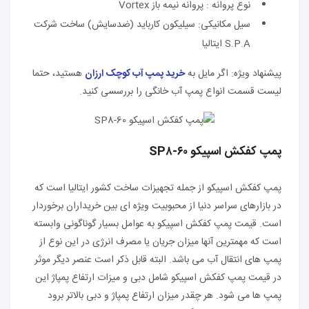
نوع پروانه : پروانه نیمه باز Vortex
سیل مکانیکی: سیلیکون کارباید (ضدسایش) ساخت شرکت
S.P.A ایتالیا
پیشنهاد ویژه: اگر مایل به
خرید
پمپ آب کوچک ارزان
هستید، حتما
لیست قسمت انواع پمپ آب خانگی را بررسسی کنید.
پمپ کفکش اسپیکو SP۸-۶۰
پمپ کفکش اسپیکو از جمله تجهیزات ساخت کشور ایتالیا است که
در بازارهای سراسر دنیا از محبوبیت ویژه ای بین خریداران برخوردار
است. قیمت پمپ کفکش اسپیکو به عوامل بسیار گوناگونی وابسته
است که مهمترین آنها میزان جریان یا مصرف انرژی در این نوع از
پمپ های انتقال آب می باشد. البته قابل ذکر است عنصر دیگر موثر
در قیمت پمپ کفکش اسپیکو شامل دبی و میزات ارتفاع پمپاژ این
پمپ ها می شود. هر چقدر میزان ارتفاع پمپاژ و دبی بالاتر برود