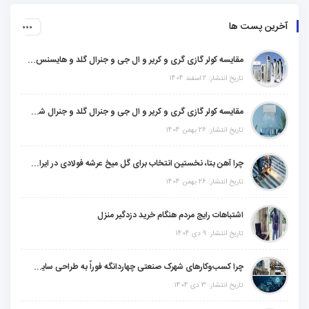
آخرین پست ها
مقایسه کولر گازی گری و کریر و ال جی و جنرال گلد و هایسنس و مدیا و اجنرال
تاریخ انتشار: 2 اسفند 1404
مقایسه کولر گازی گری و کریر و ال جی و جنرال گلد و جنرال شکار و سامسونگ و یونیوا
تاریخ انتشار: 26 بهمن 1404
چرا آهن بتا، نخستین انتخاب برای گل میخ عرشه فولادی در ایران است؟
تاریخ انتشار: 26 بهمن 1404
اشتباهات رایج مردم هنگام خرید دزدگیر منزل
تاریخ انتشار: 9 دی 1404
چرا کسب‌وکارهای شهرک صنعتی چهاردانگه فوراً به طراحی سایت نیاز دارند؟
تاریخ انتشار: 3 دی 1404