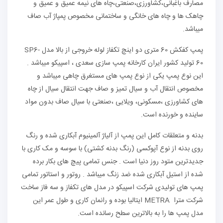
مصارف باغبانی،کشاورزی،صنعتی،چاه های نیمه عمیق و عمیق و
چاهک ها و چاه های خانگی و ساختمانی مخصوص پمپاژ آب صاف
میباشد.
پمپ کفکش 60 متری دو اینچ تکفاز لوله خروجی از بالا مدل SP6-
60 تولید کشور ایران کارخانه پمپ سازی سعدی ، اسپیکو میباشد .
این نوع پمپ یکی از نوع پمپ های مستغرق چاهی میباشد و
مخصوص انتقال آب و سیال تمیز و صاف جهت انتقال سیال از چاه
های کشاورزی ،مسکونی، ویلایی ،صنعتی با سیال صاف بدون مواد
ساینده و خورنده است.
بدنه و متعلقات کامل این پمپ از آلیاژ آلمینیوم آبکاری شده و رنگ
روی بدنه از نوع آپوکسی (رنگ بدنه کشتی) با سوسه و مک کاری با
جدیدترین متود روز دنیا است . جنس تمامی پیچ های بکار برده
شده از استیل آبکاری شده ضد زنگ میباشد . روتور و استاتور تمامی
پمپ های تولیدی شرکت اسپیکو در مدل های تکفاز و سه فاز ساخت
شرکت مترا METRA ایتالیا بوده و رانمان کاری و طول عمر این
مدل پمپ ها را به بالاترین سطح رسانده است.