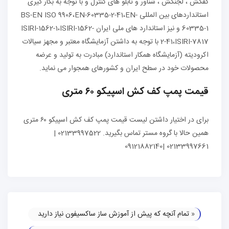
کفکش ، لجنکش ، شناور و تابلو های کنترل و با توجه به بکار گیری
استانداردهای بین المللی BS-EN ISO 9906،EN-60335-2-41،EN-
60335-1 و نیز استاندارد های ملی ایران ISIRI-1562-1،ISIRI-1562-
2-41،ISIRI-7817 با توجه به داشتن آزمایشگاه معتبر و مجهز سیالات
اکرودیته (آزمایشگاه همکار استاندارد) مبادرت به تولید و عرضه
محصولات خود در سطح ایران و کشورهای همجوار می نماید.
قیمت پمپ کف کش اسپیکو ۶۰ متری
برای در اختیار داشتن لیست قیمت پمپ کف کش اسپیکو ۶۰ متری
همین حالا با گروه مستر تماس بگیرید. 02133997522 |
02133997661 |09121882140
«
تمام آنچه که پیش از آموزش ساز ساکسیفون نیاز دارید