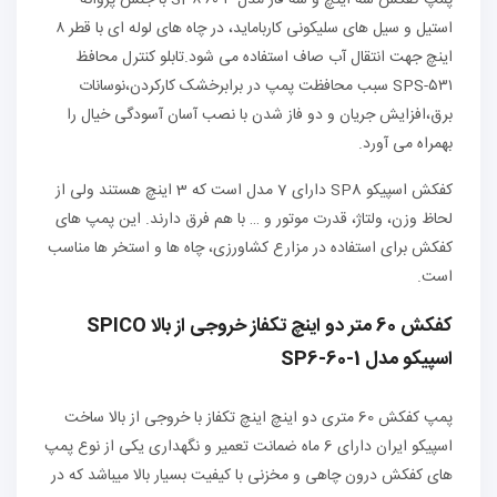
استیل و سیل های سلیکونی کارباماید، در چاه های لوله ای با قطر ۸
اینچ جهت انتقال آب صاف استفاده می شود.تابلو کنترل محافظ
SPS-۵۳۱ سبب محافظت پمپ در برابرخشک کارکردن،نوسانات
برق،افزایش جریان و دو فاز شدن با نصب آسان آسودگی خیال را
بهمراه می آورد.
کفکش اسپیکو SP8 دارای 7 مدل است که 3 اینچ هستند ولی از
لحاظ وزن، ولتاژ، قدرت موتور و … با هم فرق دارند. این پمپ های
کفکش برای استفاده در مزارع کشاورزی، چاه ها و استخر ها مناسب
است.
کفکش 60 متر دو اینچ تکفاز خروجی از بالا SPICO
اسپیکو مدل SP6-60-1
پمپ کفکش 60 متری دو اینچ اینچ تکفاز با خروجی از بالا ساخت
اسپیکو ایران دارای 6 ماه ضمانت تعمیر و نگهداری یکی از نوع پمپ
های کفکش درون چاهی و مخزنی با کیفیت بسیار بالا میباشد که در