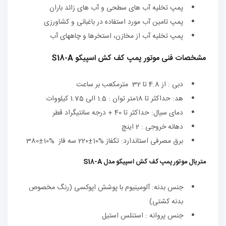
پمپ تخلیه آب های سطحی و آب های زائد باران
پمپ تامین آب مورد استفاده در باغبانی و کشاورزی
پمپ تخلیه آب از مخازن، استخرها و چاههای آب
مشخصات فنی موتور پمپ کف کش اسپیکو S18-A
دبی : از 4.8 تا 32 مترمکعب بر ساعت
هد: حداکثر تا 18متر توان : 1.5 الی 1.75 کیلووات
دمای سیال: حداکثر تا 40 + درجه سانتیگراد قطر
دهانه خروجی : 2 اینچ
برق مصرفی استاندارد: تکفاز %10±220 سه فاز %10±380
متریال موتور پمپ کف کش اسپیکو مدل S18-A
جنس بدنه: آلومینیوم با پوشش اپوکسی (رنگ مخصوص
بدنه کشتی)
جنس پروانه : استنلس استیل