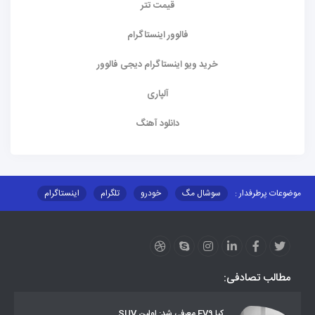
قیمت تتر
فالوور اینستاگرام
خرید ویو اینستاگرام دیجی فالوور
آلپاری
دانلود آهنگ
موضوعات پرطرفدار :
سوشال مگ
خودرو
تلگرام
اینستاگرام
ارز دیجیتال
آموزشی
مطالب تصادفی:
کیا EV9 معرفی شد; اولین SUV