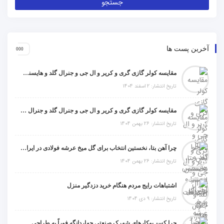
آخرین پست ها
مقایسه کولر گازی گری و کریر و ال جی و جنرال گلد و هایسنس و مدیا و اجنرال
تاریخ انتشار: 2 اسفند 1404
مقایسه کولر گازی گری و کریر و ال جی و جنرال گلد و جنرال شکار و سامسونگ و یونیوا
تاریخ انتشار: 26 بهمن 1404
چرا آهن بتا، نخستین انتخاب برای گل میخ عرشه فولادی در ایران است؟
تاریخ انتشار: 26 بهمن 1404
اشتباهات رایج مردم هنگام خرید دزدگیر منزل
تاریخ انتشار: 9 دی 1404
چرا کسب‌وکارهای شهرک صنعتی چهاردانگه فوراً به طراحی سایت نیاز دارند؟