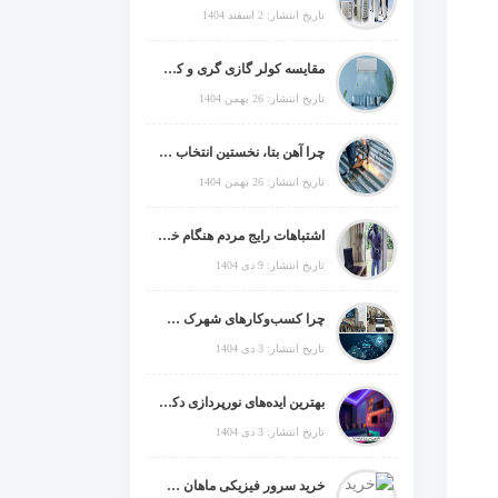
تاریخ انتشار: 2 اسفند 1404
مقایسه کولر گازی گری و کریر و ال جی و جنرال گلد و جنرال شکار و سامسونگ و یونیوا
تاریخ انتشار: 26 بهمن 1404
چرا آهن بتا، نخستین انتخاب برای گل میخ عرشه فولادی در ایران است؟
تاریخ انتشار: 26 بهمن 1404
اشتباهات رایج مردم هنگام خرید دزدگیر منزل
تاریخ انتشار: 9 دی 1404
چرا کسب‌وکارهای شهرک صنعتی چهاردانگه فوراً به طراحی سایت نیاز دارند؟
تاریخ انتشار: 3 دی 1404
بهترین ایده‌های نورپردازی دکوراتیو با ال ای دی برای منزل، فروشگاه و دفتر کار
تاریخ انتشار: 3 دی 1404
خرید سرور فیزیکی ماهان شبکه ایرانیان