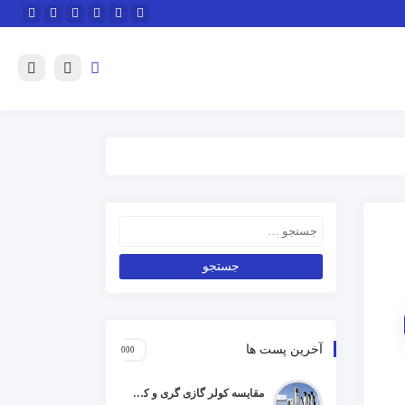
آخرین پست ها
مقایسه کولر گازی گری و کریر و ال جی و جنرال گلد و هایسنس و مدیا و اجنرال