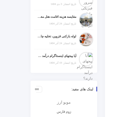
تاریخ انتشار: 3 دی 1404
مقایسه هزینه اقامت هتل معمولی، میان‌رده یا 5 ستاره در سفر زیارتی عراق
تاریخ انتشار: 24 آذر 1404
لوله بازکنی قزوین، تخلیه چاه و خدمات تخصصی لوله‌کشی و تشخیص ترکیدگی
تاریخ انتشار: 24 آذر 1404
آیا پیجهای اینستاگرام درآمد دارند؟ راز موفقیت با استراتژی هوشمندانه
تاریخ انتشار: 19 آذر 1404
لینک های مفید:
موبو ارز
زوم فارس