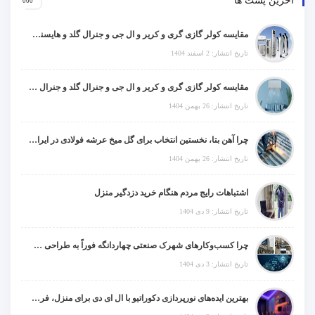
آخرین پست ها
مقایسه کولر گازی گری و کریر و ال جی و جنرال گلد و هایسنس و مدیا و اجنرال
تاریخ انتشار: 2 اسفند 1404
مقایسه کولر گازی گری و کریر و ال جی و جنرال گلد و جنرال شکار و سامسونگ و یونیوا
تاریخ انتشار: 26 بهمن 1404
چرا آهن بتا، نخستین انتخاب برای گل میخ عرشه فولادی در ایران است؟
تاریخ انتشار: 26 بهمن 1404
اشتباهات رایج مردم هنگام خرید دزدگیر منزل
تاریخ انتشار: 9 دی 1404
چرا کسب‌وکارهای شهرک صنعتی چهاردانگه فوراً به طراحی سایت نیاز دارند؟
تاریخ انتشار: 3 دی 1404
بهترین ایده‌های نورپردازی دکوراتیو با ال ای دی برای منزل، فروشگاه و دفتر کار